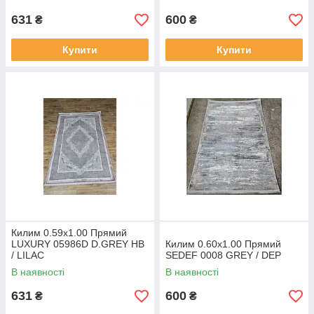
631
600
₴
₴
Купити
Купити
Килим 0.59х1.00 Прямий
LUXURY 05986D D.GREY HB
Килим 0.60х1.00 Прямий
/ LILAC
SEDEF 0008 GREY / DEP
В наявності
В наявності
631
600
₴
₴