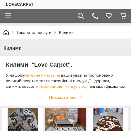
LOVECARPET
Товари та послуги
Килими
Килими
Килими "Love Carpet".
У нашому
інтернет-магазині
вашій увазі запропоновано
великий асортимент високоякісної продукції - доріжки,
килими, ковролін.
Безкоштовні консультації
від кваліфікованих
менеджерів. Доступні і прийнятні ціни на весь представлений
товарний ряд. У нас велика палітра вибору розмірів і
Показати все
моделей килимових виробів. В наявності і під індивідуальне
замовлення килими на будь-який смак.