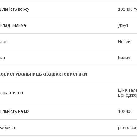
ільність ворсу
102400 т
клад килима
Джут
Стан
Новий
ип
Килим
Користувальницькі характеристики
Ціна зале
аріанти цін
менедже
ільність на м2
102400
Фабрика
pierre car