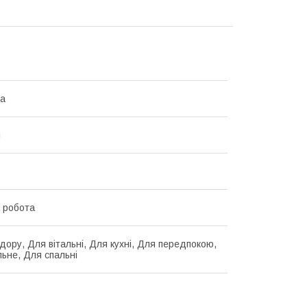
на
й
 робота
дору, Для вітальні, Для кухні, Для передпокою,
льне, Для спальні