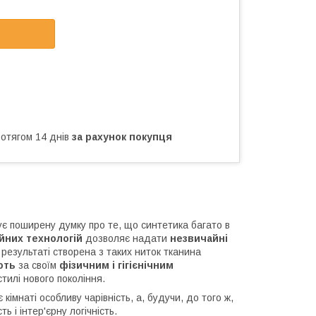
ротягом 14 днів
за рахунок покупця
ує поширену думку про те, що синтетика багато в
йних
технологій
дозволяє надати
незвичайні
результаті створена з таких ниток тканина
ють
за своїм
фізичним і гігієнічним
тилі нового покоління.
імнаті особливу чарівність, а, будучи, до того ж,
 і інтер'єрну логічність.