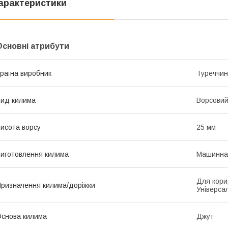
арактеристики
Основні атрибути
раїна виробник
Туреччи
ид килима
Ворсови
исота ворсу
25 мм
иготовлення килима
Машинна
Для кори
ризначення килима/доріжки
Універса
снова килима
Джут