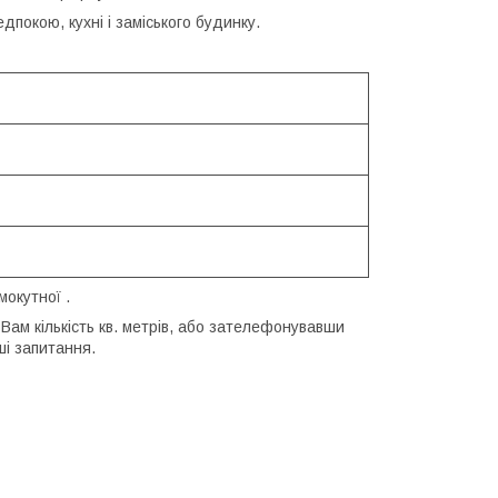
дпокою, кухні і заміського будинку.
мокутної .
Вам кількість кв. метрів, або зателефонувавши
ші запитання.