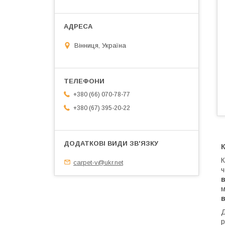
Вінниця, Україна
+380 (66) 070-78-77
+380 (67) 395-20-22
К
carpet-v@ukr.net
ч
м
Д
р