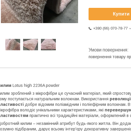
Купити
+380 (66) 070-78-77
повернення товару п
Килим
Lotus high 2236A powder
илим зроблений з мікрофібри це сучасний матеріал, який спростов
ому поступається натуральним волокнам. Використання
революці
властивості
добре відомим поліамідним і поліефірним волокнам. В 
ікрофібра володіє унікальними характеристиками, які
перевершу
властивостям
практично всі традиційні матеріали, оформлений в с
обротний килим – незамінний атрибут будь-якого житла. Він додає к
озумно підібраним, дарує всьому інтер'єру декоративну завершеність