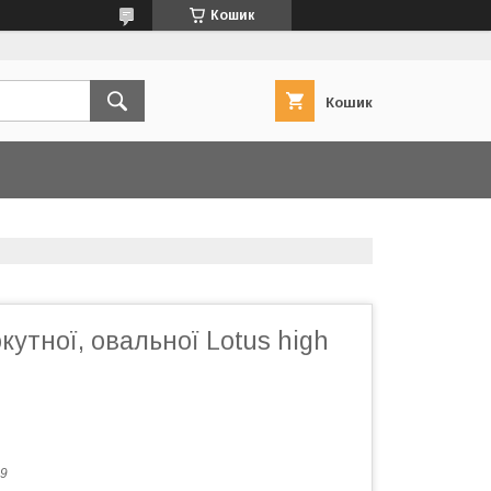
Кошик
Кошик
утної, овальної Lotus high
9