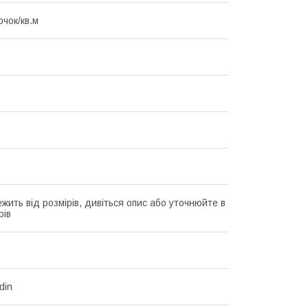
очок/кв.м
жить від розмірів, дивіться опис або уточнюйте в
рів
din