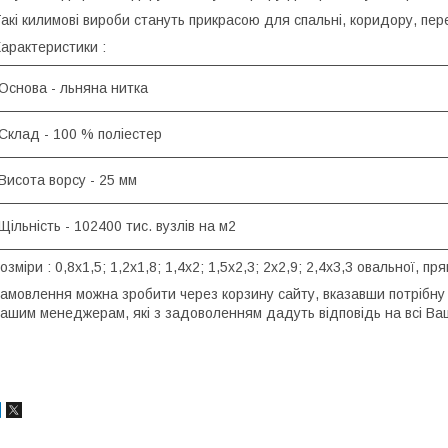
акі килимові вироби стануть прикрасою для спальні, коридору, пере
арактеристики :
Основа - льняна нитка
Склад - 100 % поліестер
Висота ворсу - 25 мм
Щільність - 102400 тис. вузлів на м2
озміри : 0,8х1,5; 1,2х1,8; 1,4х2; 1,5х2,3; 2х2,9; 2,4х3,3 овальної, пря
амовлення можна зробити через корзину сайту, вказавши потрібну 
ашим менеджерам, які з задоволенням дадуть відповідь на всі Ва