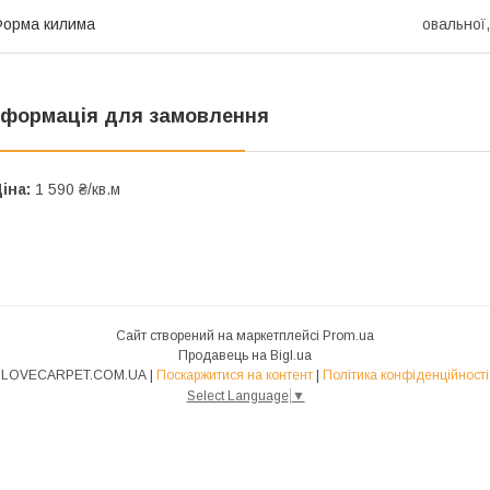
орма килима
овальної
нформація для замовлення
іна:
1 590 ₴/кв.м
Сайт створений на маркетплейсі
Prom.ua
Продавець на Bigl.ua
LOVECARPET.COM.UA |
Поскаржитися на контент
|
Політика конфіденційності
Select Language
▼