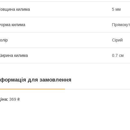
овщина килима
5 мм
орма килима
Прямоку
олір
Сірий
ирина килима
0.7 см
нформація для замовлення
іна:
369 ₴