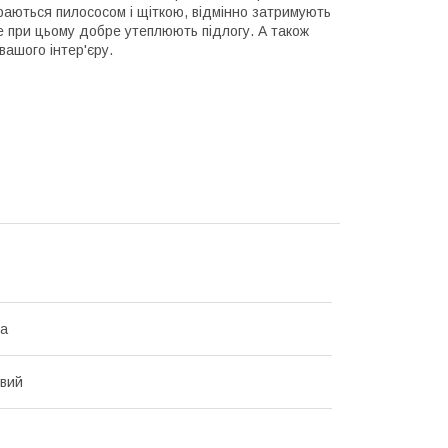
бираються пилососом і щіткою, відмінно затримують
ле при цьому добре утеплюють підлогу. А також
 вашого інтер'єру.
на
вий