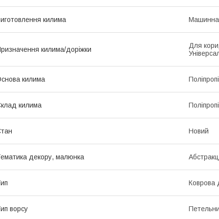
иготовлення килима
Машинна
Для кори
ризначення килима/доріжки
Універса
снова килима
Поліпроп
клад килима
Поліпроп
Стан
Новий
ематика декору, малюнка
Абстракц
ип
Коврова 
ип ворсу
Петельн