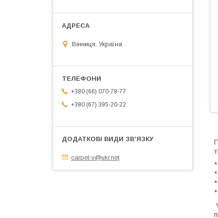
Вінниця, Україна
+380 (66) 070-78-77
+380 (67) 395-20-22
П
т
carpet-v@ukr.net
*
*
*
*
V
п