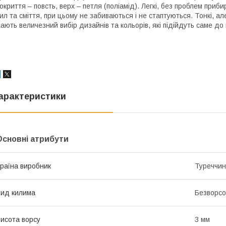
окриття – повсть, верх – петля (поліамід). Легкі, без проблем при
ил та сміття, при цьому не забиваються і не стаптуються. Тонкі, а
ають величезний вибір дизайнів та кольорів, які підійдуть саме до
арактеристики
Основні атрибути
раїна виробник
Туреччи
ид килима
Безворсо
исота ворсу
3 мм