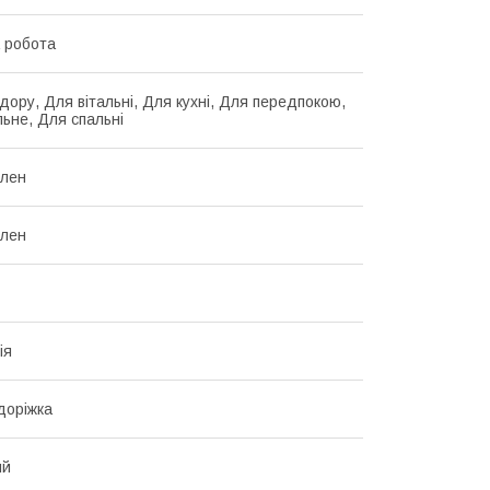
 робота
дору, Для вітальні, Для кухні, Для передпокою,
льне, Для спальні
ілен
ілен
ія
доріжка
ий