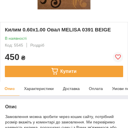
Килим 0.60х1.00 Овал MELISA 0391 BEIGE
В наявності
Код: 5545
Роздріб
450
₴
Купити
Опис
Характеристики
Доставка
Оплата
Умови п
Опис
Замовлення можна зробити через кошик сайту, потрібний
розмір вкажіть у коментарі до замовлення. Ми перевіримо
наявність килима, порахуємо суму і з Вами зв'яжемося або