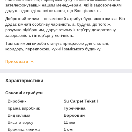
зателефонувавши нашим менеджерам, які із задоволенням
дадуть відповіді на всі питання, що Вас цікавлять.
Добротний килим – незамінний атрибут будь-якого житла. Він
додає кімнаті особливу чарівність, а, будучи, до того ж,
розумно підібраним, дарує всьому інтер'єру декоративну
завершеність і інтер'єрну логічність.
Такі килимові вироби стануть прикрасою для спальні,
коридору, передпокою, кухні і заміського будинку.
Приховати
Характеристики
Основні атрибути
Виробник
Su Carpet Tekstil
Країна виробник
Туреччина
Вид килима
Ворсовий
Висота ворсу
11 мм
Довжина килима
1 см