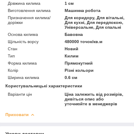
Довжина килима
1 см
Виготовлення килима
Машинна робота
Призначення килима/
Для коридору, Для вітальні,
доріжки
Для кухні, Для передпокою,
Універсальне, Для спальні
Основа килима
Бавовна
Щільність ворсу
480000 точок/кв.м
Стан
Новий
Тип
Килим
Форма килима
Прямокутний
Колір
Різні кольори
Ширина килима
0.6 см
Користувальницькі характеристики
Варіанти цін
Ціна залежить від розмірів,
дивіться опис або
уточнюйте в менеджерів
Приховати