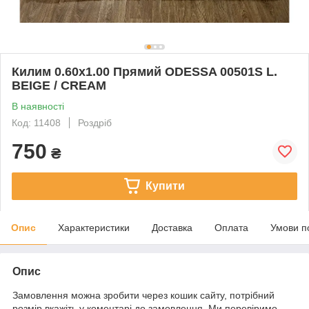
Килим 0.60х1.00 Прямий ODESSA 00501S L.
BEIGE / CREAM
В наявності
Код: 11408
Роздріб
750
₴
Купити
Опис
Характеристики
Доставка
Оплата
Умови п
Опис
Замовлення можна зробити через кошик сайту, потрібний
розмір вкажіть у коментарі до замовлення. Ми перевіримо