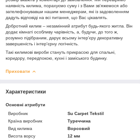
наявність килима, порахуємо суму і з Вами зв'яжемося або
зателефонувавши нашим менеджерам, які із задоволенням
дадуть відповіді на всі питання, що Вас цікавлять.
Добротний килим – незамінний атрибут будь-якого житла. Він
додає кімнаті особливу чарівність, а, будучи, до того ж,
розумно підібраним, дарує всьому інтер'єру декоративну
завершеність і інтер'єрну логічність.
Такі килимові вироби стануть прикрасою для спальні,
коридору, передпокою, кухні і заміського будинку.
Приховати
Характеристики
Основні атрибути
Виробник
Su Carpet Tekstil
Країна виробник
Туреччина
Вид килима
Ворсовий
Висота ворсу
12 мм