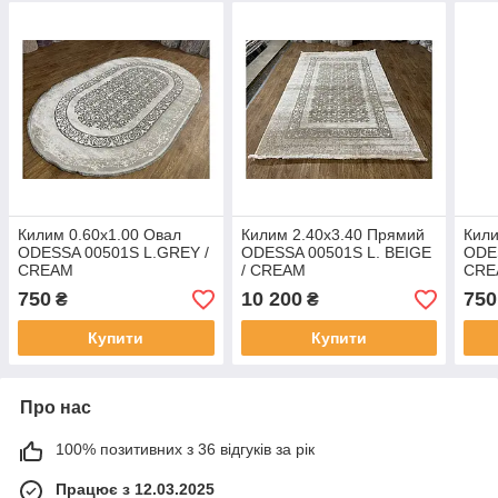
Килим 0.60х1.00 Овал
Килим 2.40х3.40 Прямий
Кили
ODESSA 00501S L.GREY /
ODESSA 00501S L. BEIGE
ODE
CREAM
/ CREAM
CRE
750
10 200
750
₴
₴
Купити
Купити
Про нас
100% позитивних з 36 відгуків за рік
Працює з 12.03.2025