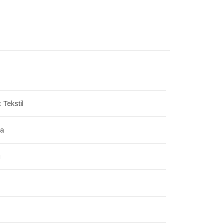
 Tekstil
на
й