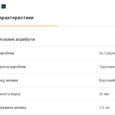
арактеристики
Основні атрибути
иробник
Su Carpet
раїна виробник
Туреччи
ид килима
Ворсови
исота ворсу
10 мм
овжина килима
1.5 см