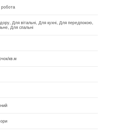
 робота
дору, Для вітальні, Для кухні, Для передпокою,
льне, Для спальні
очок/кв.м
тний
ьори