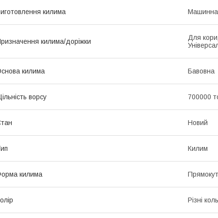
иготовлення килима
Машинна
Для кори
ризначення килима/доріжки
Універса
снова килима
Бавовна
ільність ворсу
700000 т
Стан
Новий
ип
Килим
орма килима
Прямоку
олір
Різні кол