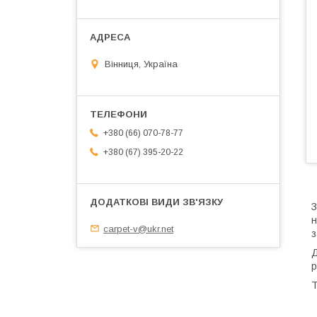
Вінниця, Україна
+380 (66) 070-78-77
+380 (67) 395-20-22
З
н
carpet-v@ukr.net
з
Д
р
Т