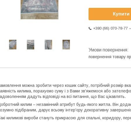
Купити
+380 (66) 070-78-77
повернення товару п
амовлення можна зробити через кошик сайту, потрібний розмір вка
аявність килима, порахуємо суму і з Вами зв'яжемося або зателеф
адоволенням дадуть відповіді на всі питання, що Вас цікавлять.
обротний килим – незамінний атрибут будь-якого житла. Він додає к
озумно підібраним, дарує всьому інтер'єру декоративну завершеність
акі килимові вироби стануть прикрасою для спальні, коридору, пере