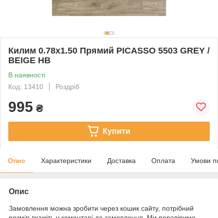
Килим 0.78х1.50 Прямий PICASSO 5503 GREY /
BEIGE HB
В наявності
Код: 13410
Роздріб
995
₴
Купити
Опис
Характеристики
Доставка
Оплата
Умови п
Опис
Замовлення можна зробити через кошик сайту, потрібний
розмір вкажіть у коментарі до замовлення. Ми перевіримо