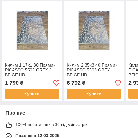
Килим 1.17х1.80 Прямий
Килим 2.35х3.40 Прямий
Кили
PICASSO 5503 GREY /
PICASSO 5503 GREY /
PIC
BEIGE HB
BEIGE HB
BEI
1 790
6 792
2 9
₴
₴
Купити
Купити
Про нас
100% позитивних з 36 відгуків за рік
Працює з 12.03.2025