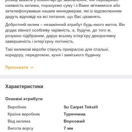
наявність килима, порахуємо суму і з Вами зв'яжемося або
зателефонувавши нашим менеджерам, які із задоволенням
дадуть відповіді на всі питання, що Вас цікавлять.
Добротний килим – незамінний атрибут будь-якого житла. Він
додає кімнаті особливу чарівність, а, будучи, до того ж,
розумно підібраним, дарує всьому інтер'єру декоративну
завершеність і інтер'єрну логічність.
Такі килимові вироби стануть прикрасою для спальні,
коридору, передпокою, кухні і заміського будинку.
Приховати
Характеристики
Основні атрибути
Виробник
Su Carpet Tekstil
Країна виробник
Туреччина
Вид килима
Ворсовий
Висота ворсу
7 мм