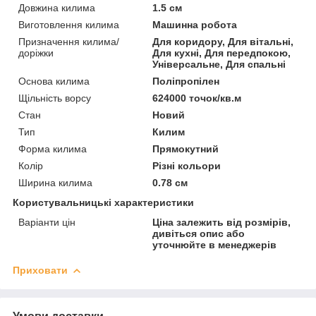
Довжина килима
1.5 см
Виготовлення килима
Машинна робота
Призначення килима/
Для коридору, Для вітальні,
доріжки
Для кухні, Для передпокою,
Універсальне, Для спальні
Основа килима
Поліпропілен
Щільність ворсу
624000 точок/кв.м
Стан
Новий
Тип
Килим
Форма килима
Прямокутний
Колір
Різні кольори
Ширина килима
0.78 см
Користувальницькі характеристики
Варіанти цін
Ціна залежить від розмірів,
дивіться опис або
уточнюйте в менеджерів
Приховати