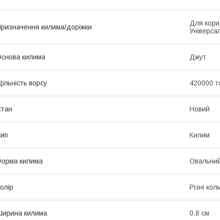
Для кори
ризначення килима/доріжки
Універса
снова килима
Джут
ільність ворсу
420000 т
Стан
Новий
ип
Килим
орма килима
Овальни
олір
Різні кол
ирина килима
0.8 см