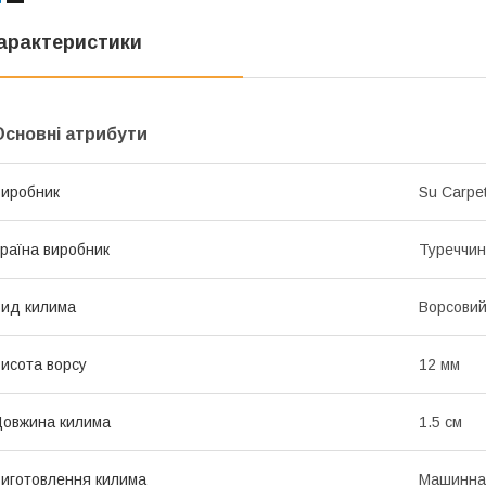
арактеристики
Основні атрибути
иробник
Su Carpet
раїна виробник
Туреччи
ид килима
Ворсови
исота ворсу
12 мм
овжина килима
1.5 см
иготовлення килима
Машинна