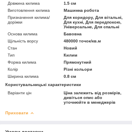
Довжина килима
1.5 см
Виготовлення килима
Машинна робота
Призначення килима/
Для коридору, Для вітальні,
доріжки
Для кухні, Для передпокою,
Універсальне, Для спальні
Основа килима
Бавовна
Щільність ворсу
480000 точок/кв.м
Стан
Новий
Тип
Килим
Форма килима
Прямокутний
Колір
Різні кольори
Ширина килима
0.8 см
Користувальницькі характеристики
Варіанти цін
Ціна залежить від розмірів,
дивіться опис або
уточнюйте в менеджерів
Приховати