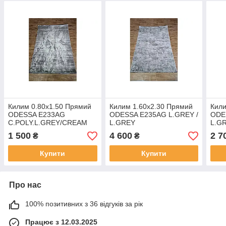
Килим 0.80х1.50 Прямий
Килим 1.60х2.30 Прямий
Кили
ODESSA E233AG
ODESSA E235AG L.GREY /
ODE
C.POLY.L.GREY/CREAM
L.GREY
L.G
1 500
4 600
2 7
₴
₴
Купити
Купити
Про нас
100% позитивних з 36 відгуків за рік
Працює з 12.03.2025