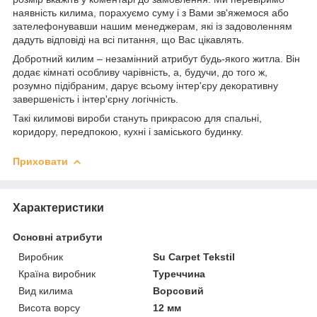
наявність килима, порахуємо суму і з Вами зв'яжемося або
зателефонувавши нашим менеджерам, які із задоволенням
дадуть відповіді на всі питання, що Вас цікавлять.
Добротний килим – незамінний атрибут будь-якого житла. Він
додає кімнаті особливу чарівність, а, будучи, до того ж,
розумно підібраним, дарує всьому інтер'єру декоративну
завершеність і інтер'єрну логічність.
Такі килимові вироби стануть прикрасою для спальні,
коридору, передпокою, кухні і заміського будинку.
Приховати
Характеристики
Основні атрибути
Виробник
Su Carpet Tekstil
Країна виробник
Туреччина
Вид килима
Ворсовий
Висота ворсу
12 мм