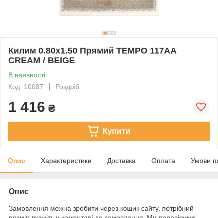
Килим 0.80х1.50 Прямий TEMPO 117AA
CREAM / BEIGE
В наявності
Код: 10087
Роздріб
1 416
₴
Купити
Опис
Характеристики
Доставка
Оплата
Умови п
Опис
Замовлення можна зробити через кошик сайту, потрібний
розмір вкажіть у коментарі до замовлення. Ми перевіримо