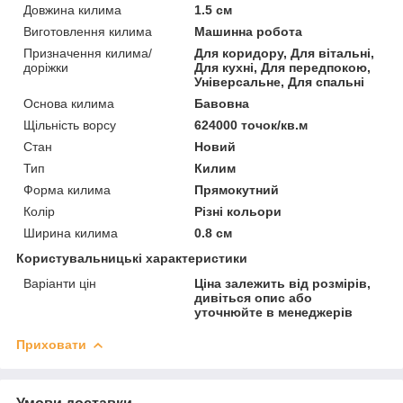
Довжина килима
1.5 см
Виготовлення килима
Машинна робота
Призначення килима/
Для коридору, Для вітальні,
доріжки
Для кухні, Для передпокою,
Універсальне, Для спальні
Основа килима
Бавовна
Щільність ворсу
624000 точок/кв.м
Стан
Новий
Тип
Килим
Форма килима
Прямокутний
Колір
Різні кольори
Ширина килима
0.8 см
Користувальницькі характеристики
Варіанти цін
Ціна залежить від розмірів,
дивіться опис або
уточнюйте в менеджерів
Приховати