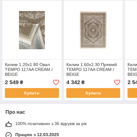
Килим 1.20х1.80 Овал
Килим 1.60х2.30 Прямий
Кили
TEMPO 117AA CREAM /
TEMPO 117AA CREAM /
TEM
BEIGE
BEIGE
BEI
2 549
4 342
2 5
₴
₴
Купити
Купити
Про нас
100% позитивних з 36 відгуків за рік
Працює з 12.03.2025