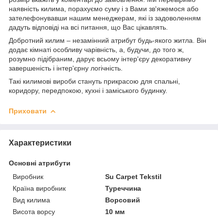
наявність килима, порахуємо суму і з Вами зв'яжемося або
зателефонувавши нашим менеджерам, які із задоволенням
дадуть відповіді на всі питання, що Вас цікавлять.
Добротний килим – незамінний атрибут будь-якого житла. Він
додає кімнаті особливу чарівність, а, будучи, до того ж,
розумно підібраним, дарує всьому інтер'єру декоративну
завершеність і інтер'єрну логічність.
Такі килимові вироби стануть прикрасою для спальні,
коридору, передпокою, кухні і заміського будинку.
Приховати
Характеристики
Основні атрибути
Виробник
Su Carpet Tekstil
Країна виробник
Туреччина
Вид килима
Ворсовий
Висота ворсу
10 мм