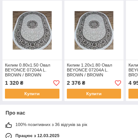
Килим 0.80х1.50 Овал
Килим 1.20х1.80 Овал
Кили
BEYONCE 07204A L.
BEYONCE 07204A L.
BEY
BROWN / BROWN
BROWN / BROWN
BRO
1 320
2 376
4 9
₴
₴
Купити
Купити
Про нас
100% позитивних з 36 відгуків за рік
Працює з 12.03.2025