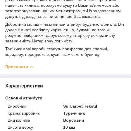
наявність килима, порахуємо суму і з Вами зв'яжемося або
зателефонувавши нашим менеджерам, які із задоволенням
дадуть відповіді на всі питання, що Вас цікавлять.
Добротний килим – незамінний атрибут будь-якого житла. Він
додає кімнаті особливу чарівність, а, будучи, до того ж,
розумно підібраним, дарує всьому інтер'єру декоративну
завершеність і інтер'єрну логічність.
Такі килимові вироби стануть прикрасою для спальні,
коридору, передпокою, кухні і заміського будинку.
Приховати
Характеристики
Основні атрибути
Виробник
Su Carpet Tekstil
Країна виробник
Туреччина
Вид килима
Ворсовий
Висота ворсу
10 мм