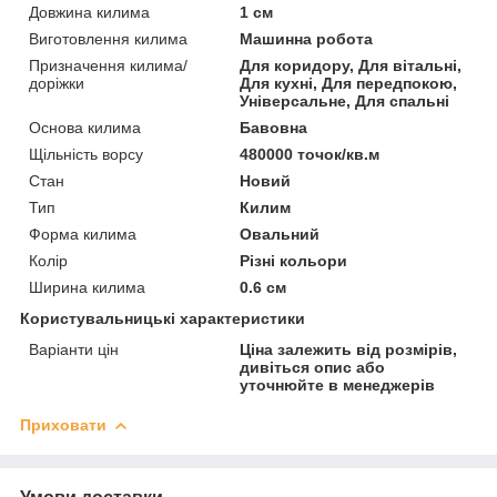
Довжина килима
1 см
Виготовлення килима
Машинна робота
Призначення килима/
Для коридору, Для вітальні,
доріжки
Для кухні, Для передпокою,
Універсальне, Для спальні
Основа килима
Бавовна
Щільність ворсу
480000 точок/кв.м
Стан
Новий
Тип
Килим
Форма килима
Овальний
Колір
Різні кольори
Ширина килима
0.6 см
Користувальницькі характеристики
Варіанти цін
Ціна залежить від розмірів,
дивіться опис або
уточнюйте в менеджерів
Приховати