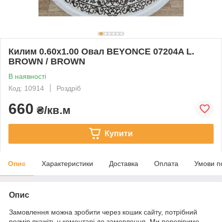
Килим 0.60х1.00 Овал BEYONCE 07204A L.
BROWN / BROWN
В наявності
Код: 10914
Роздріб
660
₴/кв.м
Купити
Опис
Характеристики
Доставка
Оплата
Умови п
Опис
Замовлення можна зробити через кошик сайту, потрібний
розмір вкажіть у коментарі до замовлення. Ми перевіримо