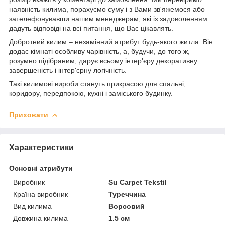
наявність килима, порахуємо суму і з Вами зв'яжемося або
зателефонувавши нашим менеджерам, які із задоволенням
дадуть відповіді на всі питання, що Вас цікавлять.
Добротний килим – незамінний атрибут будь-якого житла. Він
додає кімнаті особливу чарівність, а, будучи, до того ж,
розумно підібраним, дарує всьому інтер'єру декоративну
завершеність і інтер'єрну логічність.
Такі килимові вироби стануть прикрасою для спальні,
коридору, передпокою, кухні і заміського будинку.
Приховати
Характеристики
Основні атрибути
Виробник
Su Carpet Tekstil
Країна виробник
Туреччина
Вид килима
Ворсовий
Довжина килима
1.5 см