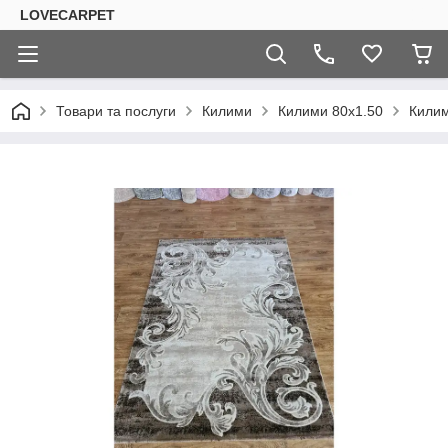
LOVECARPET
Товари та послуги
Килими
Килими 80х1.50
Кили