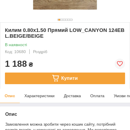
Килим 0.80х1.50 Прямий LOW_CANYON 124EB
L.BEIGE/BEIGE
В наявності
Код: 10680
Роздріб
1 188
₴
Купити
Опис
Характеристики
Доставка
Оплата
Умови п
Опис
Замовлення можна зробити через кошик сайту, потрібний
розмір вкажіть у коментарі до замовлення. Ми перевіримо