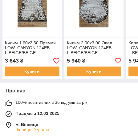
Килим 1.60х2.30 Прямий
Килим 2.00х3.00 Овал
Кили
LOW_CANYON 124EB
LOW_CANYON 124EB
LOW
L.BEIGE/BEIGE
L.BEIGE/BEIGE
L.B
3 643
5 940
5 9
₴
₴
Купити
Купити
Про нас
100% позитивних з 36 відгуків за рік
Працює з 12.03.2025
м. Вінниця
Вінниця, Україна