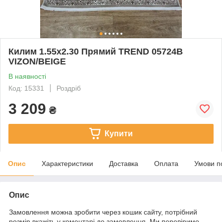
Килим 1.55х2.30 Прямий TREND 05724B
VIZON/BEIGE
В наявності
Код: 15331
Роздріб
3 209
₴
Купити
Опис
Характеристики
Доставка
Оплата
Умови п
Опис
Замовлення можна зробити через кошик сайту, потрібний
розмір вкажіть у коментарі до замовлення. Ми перевіримо