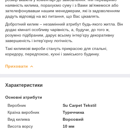
наявність килима, порахуємо суму і з Вами зв'яжемося або
зателефонувавши нашим менеджерам, які із задоволенням
дадуть відповіді на всі питання, що Вас цікавлять.
Добротний килим – незамінний атрибут будь-якого житла. Він
додає кімнаті особливу чарівність, а, будучи, до того ж,
розумно підібраним, дарує всьому інтер'єру декоративну
завершеність і інтер'єрну логічність.
Такі килимові вироби стануть прикрасою для спальні,
коридору, передпокою, кухні і заміського будинку.
Приховати
Характеристики
Основні атрибути
Виробник
Su Carpet Tekstil
Країна виробник
Туреччина
Вид килима
Ворсовий
Висота ворсу
10 мм