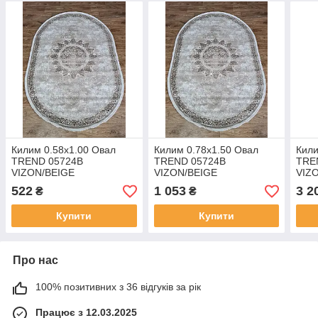
Килим 0.58х1.00 Овал
Килим 0.78х1.50 Овал
Кили
TREND 05724B
TREND 05724B
TRE
VIZON/BEIGE
VIZON/BEIGE
VIZ
522
1 053
3 2
₴
₴
Купити
Купити
Про нас
100% позитивних з 36 відгуків за рік
Працює з 12.03.2025