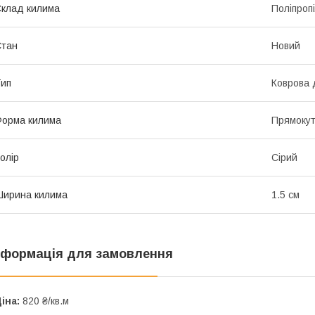
клад килима
Поліпроп
Стан
Новий
ип
Коврова 
орма килима
Прямоку
олір
Сірий
ирина килима
1.5 см
нформація для замовлення
іна:
820 ₴/кв.м