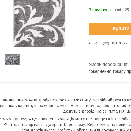
В наявності
Код:
1251
Купити
+380 (66) 070-78-77
повернення товару п
Замовлення можна зробити через кошик сайту, потрібний розмір вк
наявність килима, порахуємо суму і з Вам зв'яжемося або зателеф
дадуть відповіді на всі питання, щ
Килим Fantasy – це оновлена колекція килимів Shaggy Delux із зб
Фентезі експортують до країн Євросоюзу. Виріб тчуть на нових 
стандартів якості. Мабуть, найкращий високоворсний ки