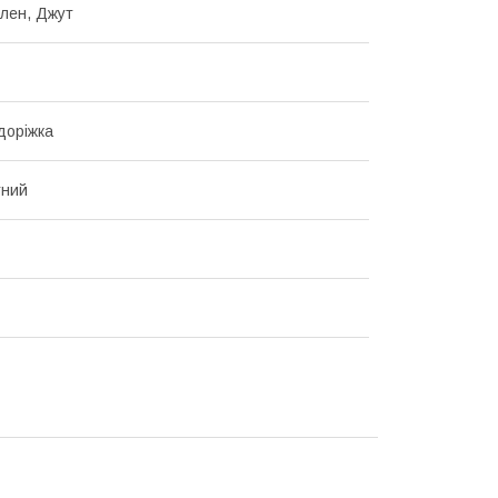
ілен, Джут
доріжка
тний