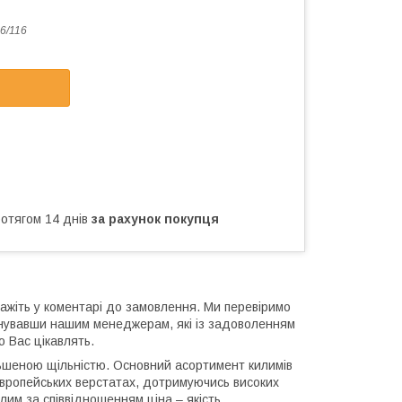
6/116
ротягом 14 днів
за рахунок покупця
ажіть у коментарі до замовлення. Ми перевіримо
онувавши нашим менеджерам, які із задоволенням
о Вас цікавлять.
ільшеною щільністю. Основний асортимент килимів
європейських верстатах, дотримуючись високих
лим за співвідношенням ціна – якість.