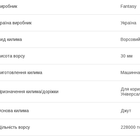
иробник
Fantasy
раїна виробник
Україна
ид килима
Ворсови
исота ворсу
30 мм
иготовлення килима
Машинна
Для кори
ризначення килима/доріжки
Універса
снова килима
Джут
ільність ворсу
228000 т