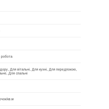
й
 робота
дору, Для вітальні, Для кухні, Для передпокою,
льне, Для спальні
очок/кв.м