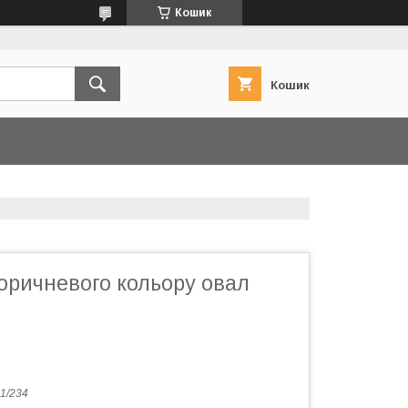
Кошик
Кошик
оричневого кольору овал
1/234