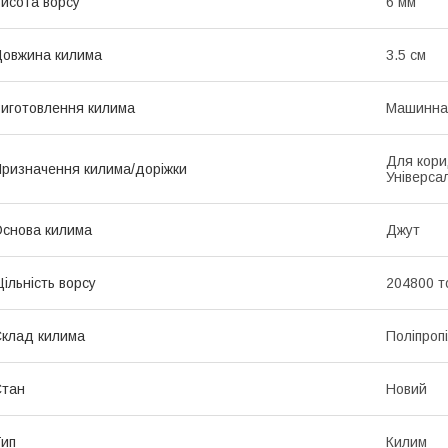
исота ворсу
6 мм
овжина килима
3.5 см
иготовлення килима
Машинна
Для кори
ризначення килима/доріжки
Універса
снова килима
Джут
ільність ворсу
204800 т
клад килима
Поліпроп
Стан
Новий
ип
Килим