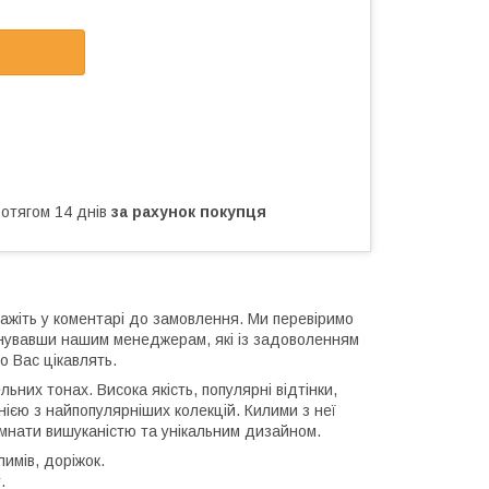
ротягом 14 днів
за рахунок покупця
ажіть у коментарі до замовлення. Ми перевіримо
онувавши нашим менеджерам, які із задоволенням
о Вас цікавлять.
них тонах. Висока якість, популярні відтінки,
нією з найпопулярніших колекцій. Килими з неї
кімнати вишуканістю та унікальним дизайном.
имів, доріжок.
.