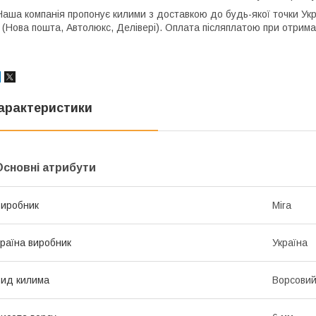
Наша компанія пропонує килими з доставкою до будь-якої точки Ук
(Нова пошта, Автолюкс, Делівері). Оплата післяплатою при отрима
арактеристики
Основні атрибути
иробник
Mira
раїна виробник
Україна
ид килима
Ворсови