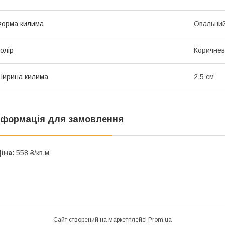
орма килима
Овальни
олір
Коричне
ирина килима
2.5 см
нформація для замовлення
іна:
558 ₴/кв.м
Сайт створений на маркетплейсі
Prom.ua