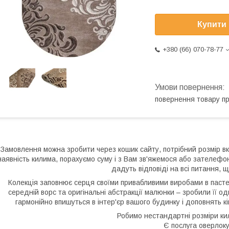
Купити
+380 (66) 070-78-77
повернення товару п
Замовлення можна зробити через кошик сайту, потрібний розмір вк
наявність килима, порахуємо суму і з Вам зв'яжемося або зателеф
дадуть відповіді на всі питання, щ
Колекція заповнює серця своїми привабливими виробами в пастель
середній ворс та оригінальні абстракції малюнки – зробили її од
гармонійно впишуться в інтер'єр вашого будинку і доповнять 
Робимо нестандартні розміри кил
Є послуга оверлоку