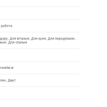
 робота
дору, Для вітальні, Для кухні, Для передпокою,
льне, Для спальні
очок/кв.м
ілен, Джут