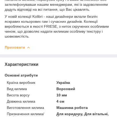
зателефонувавши нашим менеджерам, які із задоволенням
дадуть відповіді на всі питання, що Вас цікавлять.
У новій колекції Kolibri - наші дизайнери вклали безліч
яскравих кольорових гам і сучасних дизайнів. Колекції
виробляються в якості FRIESE, з ниток скручених особливим
чином, що дозволяє надати килимам особливу текстуру і
шовковистість.
Приховати
Характеристики
Основні атрибути
Країна виробник
Україна
Вид килима
Ворсовий
Висота ворсу
10 мм
Довжина килима
4 см
Виготовлення килима
Машинна робота
Призначення килима/
Для коридору, Для вітальні,