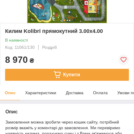
Килим Kolibri прямокутний 3.00х4.00
В наявності
Код: 11061/130
Роздріб
8 970
₴
Купити
Опис
Характеристики
Доставка
Оплата
Умови п
Опис
Замовлення можна зробити через кошик сайту, потрібний
розмір вкажіть у коментарі до замовлення. Ми перевіримо
наявність килима, порахуємо суму і з Вами зв'яжемося або