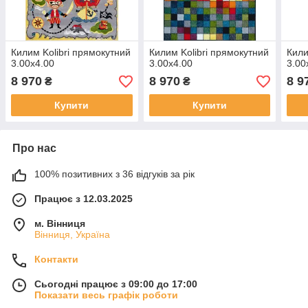
Килим Kolibri прямокутний
Килим Kolibri прямокутний
Кили
3.00х4.00
3.00х4.00
3.00
8 970
8 970
8 9
₴
₴
Купити
Купити
Про нас
100% позитивних з 36 відгуків за рік
Працює з 12.03.2025
м. Вінниця
Вінниця, Україна
Контакти
Сьогодні працює з 09:00 до 17:00
Показати весь графік роботи