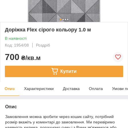
Доріжка Flex сірого кольору 1.0 м
В наявності
Код: 1954/08
Роздріб
700
₴/кв.м
Купити
Опис
Характеристики
Доставка
Оплата
Умови п
Опис
Замовлення можна зробити через кошик сайту, потрібний
розмір вкажіть у коментарі до замовлення. Ми перевіримо
наявність килима, порахуємо суму і з Вами зв'яжемося або