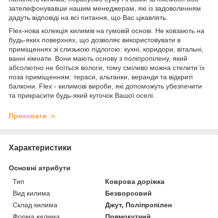
зателефонувавши нашим менеджерам, які із задоволенням
дадуть відповіді на всі питання, що Вас цікавлять.
Flex-нова колекція килимів на гумовій основі. Не ковзають на
будь-яких поверхнях, що дозволяє використовувати в
приміщеннях зі слизькою підлогою: кухні, коридори, вітальні,
ванні кімнати. Вони мають основу з поліпропілену, який
абсолютно не боїться вологи, тому сміливо можна стелити їх
поза приміщенням: тераси, альтанки, веранди та відкриті
балкони. Flex - килимові вироби, які допоможуть убезпечити
та прикрасити будь-який куточок Вашої оселі.
Приховати
Характеристики
Основні атрибути
Тип
Коврова доріжка
Вид килима
Безворсовий
Склад килима
Джут, Поліпропілен
Форма килима
Прямокутний