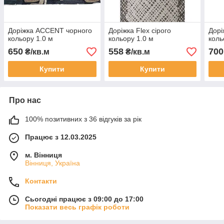
Доріжка ACCENT чорного
Доріжка Flex сірого
Дорі
кольору 1.0 м
кольору 1.0 м
коль
650
558
700
₴/кв.м
₴/кв.м
Купити
Купити
Про нас
100% позитивних з 36 відгуків за рік
Працює з 12.03.2025
м. Вінниця
Вінниця, Україна
Контакти
Сьогодні працює з 09:00 до 17:00
Показати весь графік роботи