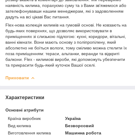
наявність килима, порахуємо суму та з Вами зв'яжемося або
зателефонувавши нашим менеджерам, які з задоволенням
дадуть на всі цікаві Вас питання.
Flex-нова колекція килимів на гумовій основі. Не ковзають на
будь-яких поверхнях, що дозволяє використовувати в
приміщеннях зі слизькою підлогою: кухні, коридори, вітальні,
ванні кімнати. Вони мають основу з поліпропілену, який
абсолютно не боїться вологи, тому сміливо можна стелити їх
поза приміщенням: тераси, альтанки, веранди та відкриті
балкони. Flex - килимові вироби, які допоможуть убезпечити
та прикрасити будь-який куточок Вашої оселі.
Приховати
Характеристики
Основні атрибути
Країна виробник
Україна
Вид килима
Безворсовий
Виготовлення килима
Машинна робота