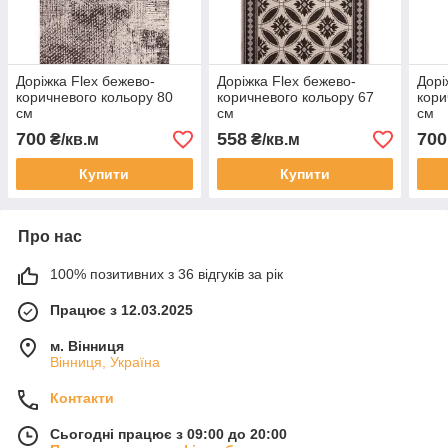
Доріжка Flex бежево-
Доріжка Flex бежево-
Дорі
коричневого кольору 80
коричневого кольору 67
кори
см
см
см
700
558
700
₴/кв.м
₴/кв.м
Купити
Купити
Про нас
100% позитивних з 36 відгуків за рік
Працює з 12.03.2025
м. Вінниця
Вінниця, Україна
Контакти
Сьогодні працює з 09:00 до 20:00