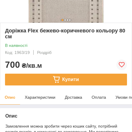
Доріжка Flex бежево-коричневого кольору 80
см
В наявності
Код: 1963/19
Роздріб
700
₴/кв.м
Купити
Опис
Характеристики
Доставка
Оплата
Умови п
Опис
Замовлення можна зробити через кошик сайту, потрібний
розмір вкажіть в коментарі до замовлення. Ми перевіримо