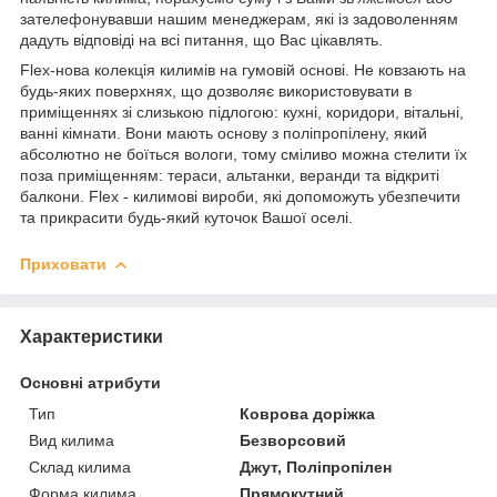
зателефонувавши нашим менеджерам, які із задоволенням
дадуть відповіді на всі питання, що Вас цікавлять.
Flex-нова колекція килимів на гумовій основі. Не ковзають на
будь-яких поверхнях, що дозволяє використовувати в
приміщеннях зі слизькою підлогою: кухні, коридори, вітальні,
ванні кімнати. Вони мають основу з поліпропілену, який
абсолютно не боїться вологи, тому сміливо можна стелити їх
поза приміщенням: тераси, альтанки, веранди та відкриті
балкони. Flex - килимові вироби, які допоможуть убезпечити
та прикрасити будь-який куточок Вашої оселі.
Приховати
Характеристики
Основні атрибути
Тип
Коврова доріжка
Вид килима
Безворсовий
Склад килима
Джут, Поліпропілен
Форма килима
Прямокутний