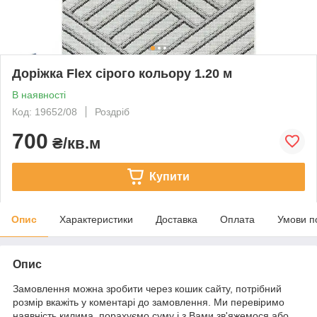
Доріжка Flex сірого кольору 1.20 м
В наявності
Код: 19652/08
Роздріб
700
₴/кв.м
Купити
Опис
Характеристики
Доставка
Оплата
Умови п
Опис
Замовлення можна зробити через кошик сайту, потрібний
розмір вкажіть у коментарі до замовлення. Ми перевіримо
наявність килима, порахуємо суму і з Вами зв'яжемося або