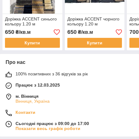
Доріжка ACCENT синього
Доріжка ACCENT чорного
Дорі
кольору 1.20 м
кольору 1.20 м
коль
650
650
700
₴/кв.м
₴/кв.м
Купити
Купити
Про нас
100% позитивних з 36 відгуків за рік
Працює з 12.03.2025
м. Вінниця
Вінниця, Україна
Контакти
Сьогодні працює з 09:00 до 17:00
Показати весь графік роботи