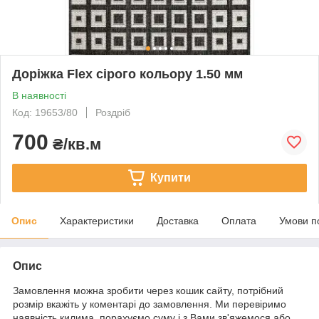
Доріжка Flex сірого кольору 1.50 мм
В наявності
Код: 19653/80
Роздріб
700
₴/кв.м
Купити
Опис
Характеристики
Доставка
Оплата
Умови п
Опис
Замовлення можна зробити через кошик сайту, потрібний
розмір вкажіть у коментарі до замовлення. Ми перевіримо
наявність килима, порахуємо суму і з Вами зв'яжемося або