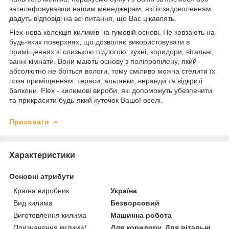
зателефонувавши нашим менеджерам, які із задоволенням
дадуть відповіді на всі питання, що Вас цікавлять.
Flex-нова колекція килимів на гумовій основі. Не ковзають на
будь-яких поверхнях, що дозволяє використовувати в
приміщеннях зі слизькою підлогою: кухні, коридори, вітальні,
ванні кімнати. Вони мають основу з поліпропілену, який
абсолютно не боїться вологи, тому сміливо можна стелити їх
поза приміщенням: тераси, альтанки, веранди та відкриті
балкони. Flex - килимові вироби, які допоможуть убезпечити
та прикрасити будь-який куточок Вашої оселі.
Приховати
Характеристики
Основні атрибути
Країна виробник
Україна
Вид килима
Безворсовий
Виготовлення килима
Машинна робота
Призначення килима/
Для коридору, Для вітальні,