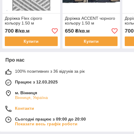
Доріжка Flex сірого
Доріжка ACCENT чорного
Дорі
кольору 1.50 м
кольору 1.50 м
коль
700
650
700
₴/кв.м
₴/кв.м
Купити
Купити
Про нас
100% позитивних з 36 відгуків за рік
Працює з 12.03.2025
м. Вінниця
Вінниця, Україна
Контакти
Сьогодні працює з 09:00 до 20:00
Показати весь графік роботи