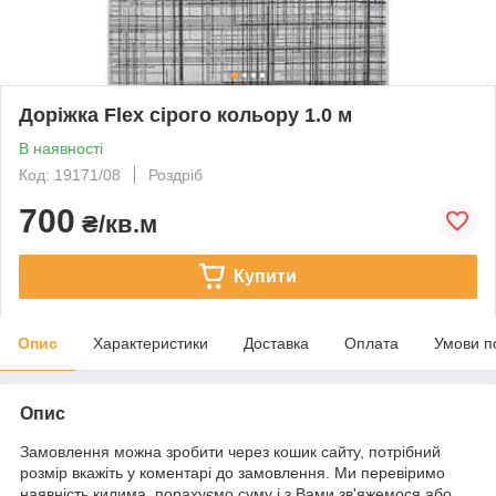
Доріжка Flex сірого кольору 1.0 м
В наявності
Код: 19171/08
Роздріб
700
₴/кв.м
Купити
Опис
Характеристики
Доставка
Оплата
Умови п
Опис
Замовлення можна зробити через кошик сайту, потрібний
розмір вкажіть у коментарі до замовлення. Ми перевіримо
наявність килима, порахуємо суму і з Вами зв'яжемося або