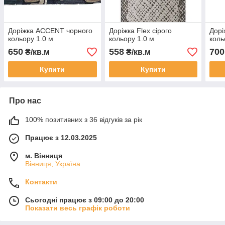
Доріжка ACCENT чорного
Доріжка Flex сірого
Дорі
кольору 1.0 м
кольору 1.0 м
коль
650
558
700
₴/кв.м
₴/кв.м
Купити
Купити
Про нас
100% позитивних з 36 відгуків за рік
Працює з 12.03.2025
м. Вінниця
Вінниця, Україна
Контакти
Сьогодні працює з 09:00 до 20:00
Показати весь графік роботи