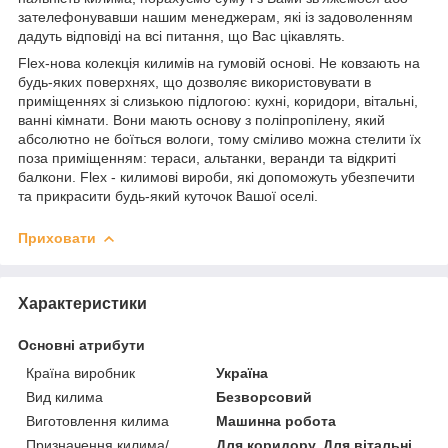
зателефонувавши нашим менеджерам, які із задоволенням
дадуть відповіді на всі питання, що Вас цікавлять.
Flex-нова колекція килимів на гумовій основі. Не ковзають на
будь-яких поверхнях, що дозволяє використовувати в
приміщеннях зі слизькою підлогою: кухні, коридори, вітальні,
ванні кімнати. Вони мають основу з поліпропілену, який
абсолютно не боїться вологи, тому сміливо можна стелити їх
поза приміщенням: тераси, альтанки, веранди та відкриті
балкони. Flex - килимові вироби, які допоможуть убезпечити
та прикрасити будь-який куточок Вашої оселі.
Приховати
Характеристики
Основні атрибути
Країна виробник
Україна
Вид килима
Безворсовий
Виготовлення килима
Машинна робота
Призначення килима/
Для коридору, Для вітальні,