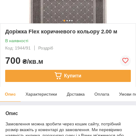
Доріжка Flex коричневого кольору 2.00 м
В наявності
Код: 1944/91
Роздріб
700
₴/кв.м
Купити
Опис
Характеристики
Доставка
Оплата
Умови п
Опис
Замовлення можна зробити через кошик сайту, потрібний
розмір вкажіть у коментарі до замовлення. Ми перевіримо
наявність килима, порахуємо суму і з Вами зв'яжемося або