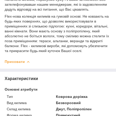
зателефонувавши нашим менеджерам, які із задоволенням
дадуть відповіді на всі питання, що Вас цікавлять.
Flex-нова колекція килимів на гумовій основі. Не ковзають на
будь-яких поверхнях, що дозволяє використовувати в
приміщеннях зі слизькою підлогою: кухні, коридори, вітальні,
ванні кімнати. Вони мають основу з поліпропілену, який
абсолютно не боїться вологи, тому сміливо можна стелити їх
поза приміщенням: тераси, альтанки, веранди та відкриті
балкони. Flex - килимові вироби, які допоможуть убезпечити
та прикрасити будь-який куточок Вашої оселі.
Приховати
Характеристики
Основні атрибути
Тип
Коврова доріжка
Вид килима
Безворсовий
Склад килима
Джут, Поліпропілен
Форма килима
Прямокутний