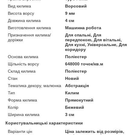
Вид килима
Ворсовий
Висота ворсу
9 мм
Довжина килима
4 см
Виготовлення килима
Машинна робота
Призначення килима/
Для спальні, Для
доріжки
передпокою, Для вітальні,
Для кухні, Універсальне, Для
коридору
Основа килима
Поліестер
Щільність ворсу
648000 точок/кв.м
Склад килима
Поліестер
Стан
Новий
Тематика декору, малюнка
Абстракція
Тип
Килим
Форма килима
Прямокутний
Колір
Бежевий
Ширина килима
3 см
Користувальницькі характеристики
Варіанти цін
Ціна залежить від розмірів,