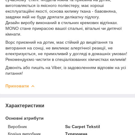
виготовляється із якісного поліестеру, має хороші
експлуатаційні якості, основа килиму ткана - бавовняна,
завдяки якій не буде дряпати делікатну підлогу.
Дизайн виробу виконаний в стильних кремових відтінках.
MONO стане прикрасою вашої спальні, вітальні чи дитячої
кімнати.
Ворс приємний на дотик, має стійкий до вицвітання та
вигорання на сонці, не викликає алергічної реакції, не
електризується, не примхливий у догляді в домашніх умовах!
Рекомендуємо чистити в спеціалізованих хімчистках килимів!
Дзвоніть або пишіть на Viber, із задоволенням відповім на усі
питання!
Приховати
Характеристики
Основні атрибути
Виробник
Su Carpet Tekstil
Країна виробник
Туреччина