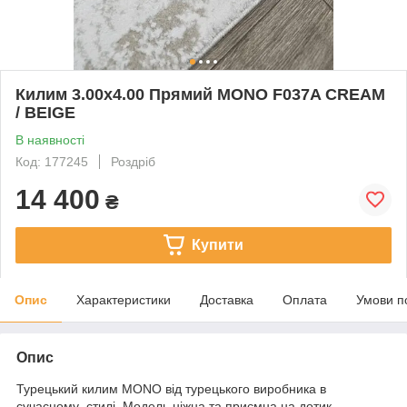
Килим 3.00х4.00 Прямий MONO F037A CREAM
/ BEIGE
В наявності
Код: 177245
Роздріб
14 400
₴
Купити
Опис
Характеристики
Доставка
Оплата
Умови п
Опис
Турецький килим MONO від турецького виробника в
сучасному стилі. Модель ніжна та приємна на дотик,