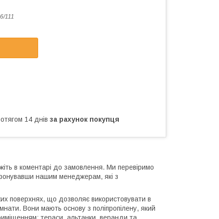
6/111
ротягом 14 днів
за рахунок покупця
жіть в коментарі до замовлення. Ми перевіримо
ефонувавши нашим менеджерам, які з
яких поверхнях, що дозволяє використовувати в
кімнати. Вони мають основу з поліпропілену, який
риміщенням: тераси, альтанки, веранди та