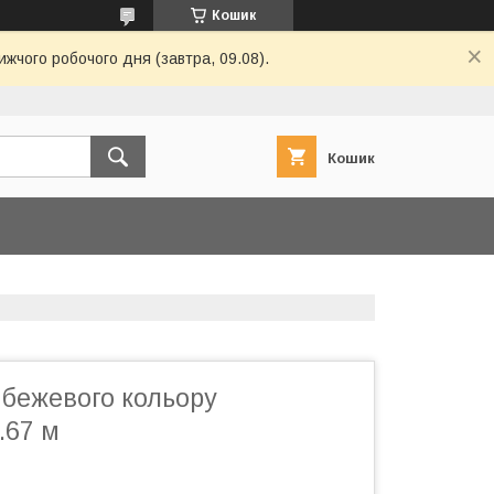
Кошик
ижчого робочого дня (завтра, 09.08).
Кошик
 бежевого кольору
.67 м