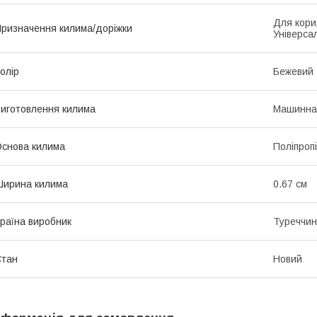
Для кори
ризначення килима/доріжки
Універса
олір
Бежевий
иготовлення килима
Машинна
снова килима
Поліпроп
ирина килима
0.67 см
раїна виробник
Туреччи
Стан
Новий