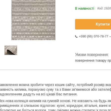
В наявності
Код:
1920
Купити
+380 (66) 070-78-77
повернення товару п
амовлення можна зробити через кошик сайту, потрібний розмір вка
аявність килима, порахуємо суму та з Вами зв'яжемося або зател
адоволенням дадуть на всі цікаві Вас питання.
lex-нова колекція килимів на гумовій основі. Не ковзають на будь-
риміщеннях зі слизькою підлогою: кухні, коридори, вітальні, ванні 
бсолютно не боїться вологи, тому сміливо можна стелити їх поза п