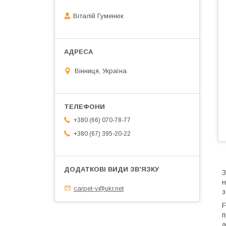
Віталій Гуменюк
Вінниця, Україна
+380 (66) 070-78-77
+380 (67) 395-20-22
З
н
carpet-v@ukr.net
з
F
п
а