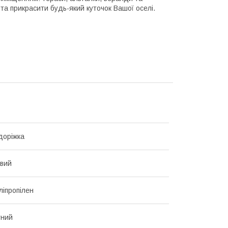
 та прикрасити будь-який куточок Вашої оселі.
доріжка
вий
ліпропілен
тний