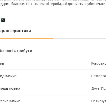
ідкриті балкони. Flex - килимові вироби, які допоможуть убезпечити
арактеристики
Основні атрибути
ип
Коврова 
ид килима
Безворсо
клад килима
Джут, По
орма килима
Прямоку