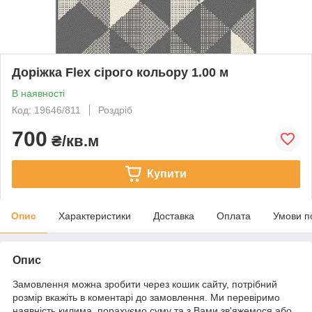
Доріжка Flex сірого кольору 1.00 м
В наявності
Код: 19646/811
Роздріб
700
₴/кв.м
Купити
Опис
Характеристики
Доставка
Оплата
Умови п
Опис
Замовлення можна зробити через кошик сайту, потрібний
розмір вкажіть в коментарі до замовлення. Ми перевіримо
наявність килима, порахуємо суму та з Вами зв'яжемося або