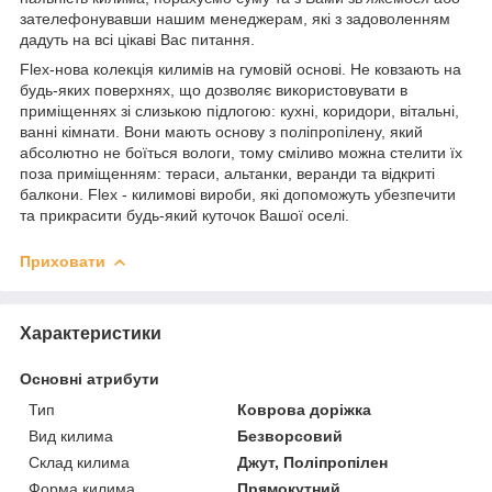
зателефонувавши нашим менеджерам, які з задоволенням
дадуть на всі цікаві Вас питання.
Flex-нова колекція килимів на гумовій основі. Не ковзають на
будь-яких поверхнях, що дозволяє використовувати в
приміщеннях зі слизькою підлогою: кухні, коридори, вітальні,
ванні кімнати. Вони мають основу з поліпропілену, який
абсолютно не боїться вологи, тому сміливо можна стелити їх
поза приміщенням: тераси, альтанки, веранди та відкриті
балкони. Flex - килимові вироби, які допоможуть убезпечити
та прикрасити будь-який куточок Вашої оселі.
Приховати
Характеристики
Основні атрибути
Тип
Коврова доріжка
Вид килима
Безворсовий
Склад килима
Джут, Поліпропілен
Форма килима
Прямокутний