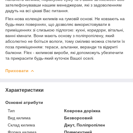
зателефонувавши нашим менеджерам, які з задоволенням
дадуть на всі цікаві Вас питання.
Flex-нова колекція килимів на гумовій основі. Не ковзають на
будь-яких поверхнях, що дозволяє використовувати в
приміщеннях зі слизькою підлогою: кухні, коридори, вітальні,
ванні кімнати. Вони мають основу з поліпропілену, який
абсолютно не боїться вологи, тому сміливо можна стелити їх
поза приміщенням: тераси, альтанки, веранди та відкриті
балкони. Flex - килимові вироби, які допоможуть убезпечити
та прикрасити будь-який куточок Вашої оселі.
Приховати
Характеристики
Основні атрибути
Тип
Коврова доріжка
Вид килима
Безворсовий
Склад килима
Джут, Поліпропілен
Форма килима
Прямокутний