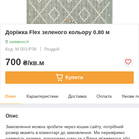
Доріжка Flex зеленого кольору 0.80 м
В наявності
Код: M 001/P38
Роздріб
700
₴/кв.м
Купити
Опис
Характеристики
Доставка
Оплата
Умови п
Опис
Замовлення можна зробити через кошик сайту, потрібний
розмір вкажіть в коментарі до замовлення. Ми перевіримо
наявність килима, порахуємо суму та з Вами зв'яжемося або