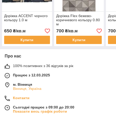
Доріжка ACCENT чорного
Доріжка Flex бежево-
Дорі
кольору 1.0 м
коричневого кольору 0.80
коль
м
650
700
700
₴/кв.м
₴/кв.м
Купити
Купити
Про нас
100% позитивних з 36 відгуків за рік
Працює з 12.03.2025
м. Вінниця
Вінниця, Україна
Контакти
Сьогодні працює з 09:00 до 20:00
Показати весь графік роботи