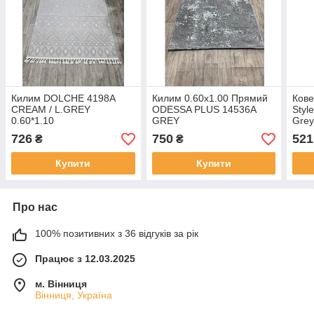
Килим DOLCHE 4198A
Килим 0.60х1.00 Прямий
Кове
CREAM / L.GREY
ODESSA PLUS 14536A
Styl
0.60*1.10
GREY
Gre
726
750
521
₴
₴
Купити
Купити
Про нас
100% позитивних з 36 відгуків за рік
Працює з 12.03.2025
м. Вінниця
Вінниця, Україна