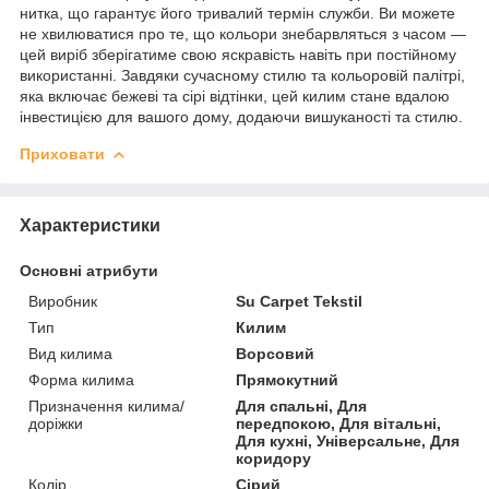
нитка, що гарантує його тривалий термін служби. Ви можете
не хвилюватися про те, що кольори знебарвляться з часом —
цей виріб зберігатиме свою яскравість навіть при постійному
використанні. Завдяки сучасному стилю та кольоровій палітрі,
яка включає бежеві та сірі відтінки, цей килим стане вдалою
інвестицією для вашого дому, додаючи вишуканості та стилю.
Приховати
Характеристики
Основні атрибути
Виробник
Su Carpet Tekstil
Тип
Килим
Вид килима
Ворсовий
Форма килима
Прямокутний
Призначення килима/
Для спальні, Для
доріжки
передпокою, Для вітальні,
Для кухні, Універсальне, Для
коридору
Колір
Сірий