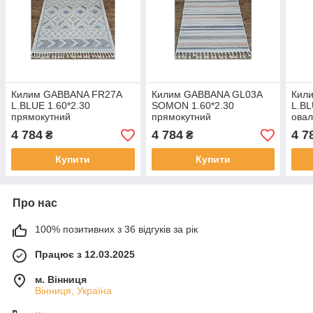
Килим GABBANA FR27A
Килим GABBANA GL03A
Кил
L.BLUE 1.60*2.30
SOMON 1.60*2.30
L.BL
прямокутний
прямокутний
ова
4 784
4 784
4 7
₴
₴
Купити
Купити
Про нас
100% позитивних з 36 відгуків за рік
Працює з 12.03.2025
м. Вінниця
Вінниця, Україна