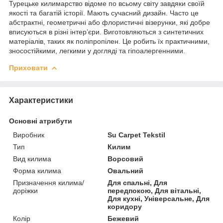
Турецьке килимарство відоме по всьому світу завдяки своїй
якості та багатій історії. Мають сучасний дизайн. Часто це
абстрактні, геометричні або флористичні візерунки, які добре
вписуються в різні інтер’єри. Виготовляються з синтетичних
матеріалів, таких як поліпропілен. Це робить їх практичними,
зносостійкими, легкими у догляді та гіпоалергенними.
Приховати
Характеристики
Основні атрибути
Виробник
Su Carpet Tekstil
Тип
Килим
Вид килима
Ворсовий
Форма килима
Овальний
Призначення килима/
Для спальні, Для
доріжки
передпокою, Для вітальні,
Для кухні, Універсальне, Для
коридору
Колір
Бежевий