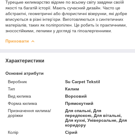
Турецьке килимарство відоме по всьому світу завдяки своїй
якості та багатій історії. Мають сучасний дизайн. Часто це
абстрактні, геометричні або флористичні візерунки, які добре
вписуються в різні інтер’єри. Виготовляються з синтетичних
матеріалів, таких як поліпропілен. Це робить їх практичними,
зносостійкими, легкими у догляді та гіпоалергенними.
Приховати
Характеристики
Основні атрибути
Виробник
Su Carpet Tekstil
Тип
Килим
Вид килима
Ворсовий
Форма килима
Прямокутний
Призначення килима/
Для спальні, Для
доріжки
передпокою, Для вітальні,
Для кухні, Універсальне, Для
коридору
Колір
Сірий