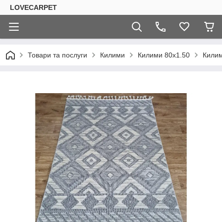
LOVECARPET
Товари та послуги
Килими
Килими 80х1.50
Килим