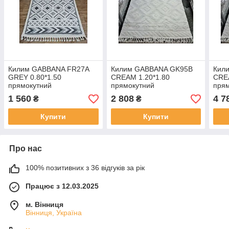
Килим GABBANA FR27A
Килим GABBANA GK95B
Кил
GREY 0.80*1.50
CREAM 1.20*1.80
CREA
прямокутний
прямокутний
пря
1 560
2 808
4 7
₴
₴
Купити
Купити
Про нас
100% позитивних з 36 відгуків за рік
Працює з 12.03.2025
м. Вінниця
Вінниця, Україна