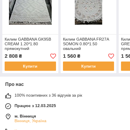
Килим GABBANA GK95B
Килим GABBANA FR27A
Кил
CREAM 1.20*1.80
SOMON 0.80*1.50
GREY
прямокутний
овальний
пря
2 808
1 560
1 5
₴
₴
Купити
Купити
Про нас
100% позитивних з 36 відгуків за рік
Працює з 12.03.2025
м. Вінниця
Вінниця, Україна