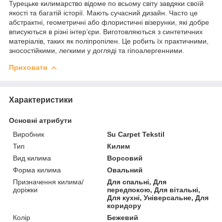
Турецьке килимарство відоме по всьому світу завдяки своїй
якості та багатій історії. Мають сучасний дизайн. Часто це
абстрактні, геометричні або флористичні візерунки, які добре
вписуються в різні інтер’єри. Виготовляються з синтетичних
матеріалів, таких як поліпропілен. Це робить їх практичними,
зносостійкими, легкими у догляді та гіпоалергенними.
Приховати
Характеристики
Основні атрибути
Виробник
Su Carpet Tekstil
Тип
Килим
Вид килима
Ворсовий
Форма килима
Овальний
Призначення килима/
Для спальні, Для
доріжки
передпокою, Для вітальні,
Для кухні, Універсальне, Для
коридору
Колір
Бежевий