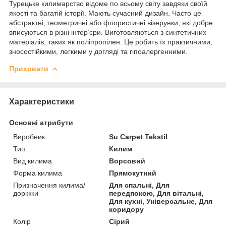
Турецьке килимарство відоме по всьому світу завдяки своїй
якості та багатій історії. Мають сучасний дизайн. Часто це
абстрактні, геометричні або флористичні візерунки, які добре
вписуються в різні інтер’єри. Виготовляються з синтетичних
матеріалів, таких як поліпропілен. Це робить їх практичними,
зносостійкими, легкими у догляді та гіпоалергенними.
Приховати
Характеристики
Основні атрибути
Виробник
Su Carpet Tekstil
Тип
Килим
Вид килима
Ворсовий
Форма килима
Прямокутний
Призначення килима/
Для спальні, Для
доріжки
передпокою, Для вітальні,
Для кухні, Універсальне, Для
коридору
Колір
Сірий