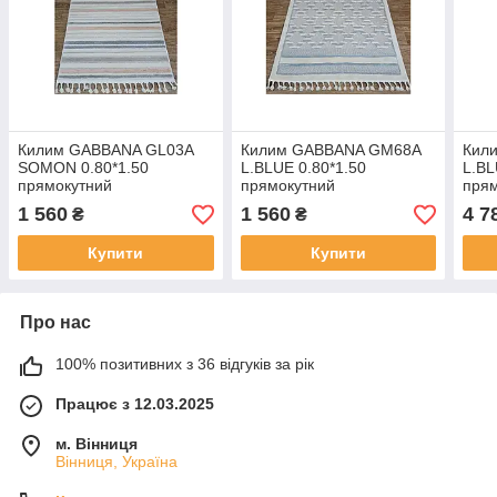
Килим GABBANA GL03A
Килим GABBANA GM68A
Кил
SOMON 0.80*1.50
L.BLUE 0.80*1.50
L.BL
прямокутний
прямокутний
пря
1 560
1 560
4 7
₴
₴
Купити
Купити
Про нас
100% позитивних з 36 відгуків за рік
Працює з 12.03.2025
м. Вінниця
Вінниця, Україна