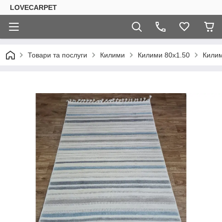
LOVECARPET
Товари та послуги
Килими
Килими 80х1.50
Килим