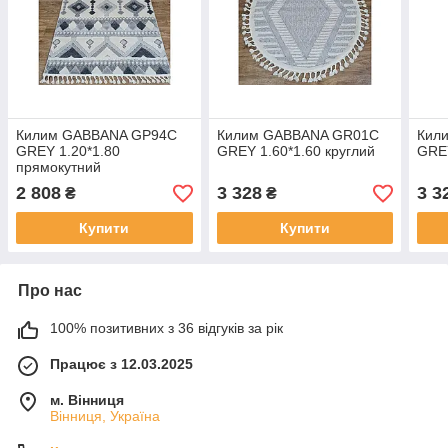
Килим GABBANA GP94C
Килим GABBANA GR01C
Кил
GREY 1.20*1.80
GREY 1.60*1.60 круглий
GREY
прямокутний
2 808
3 328
3 3
₴
₴
Купити
Купити
Про нас
100% позитивних з 36 відгуків за рік
Працює з 12.03.2025
м. Вінниця
Вінниця, Україна