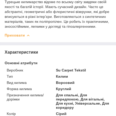
Турецьке килимарство відоме по всьому світу завдяки своїй
якості та багатій історії. Мають сучасний дизайн. Часто це
абстрактні, геометричні або флористичні візерунки, які добре
вписуються в різні інтер’єри. Виготовляються з синтетичних
матеріалів, таких як поліпропілен. Це робить їх практичними,
зносостійкими, легкими у догляді та гіпоалергенними.
Приховати
Характеристики
Основні атрибути
Виробник
Su Carpet Tekstil
Тип
Килим
Вид килима
Ворсовий
Форма килима
Круглий
Призначення килима/
Для спальні, Для
доріжки
передпокою, Для вітальні,
Для кухні, Універсальне, Для
коридору
Колір
Сірий