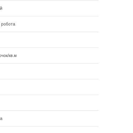
ий
 робота
очок/кв.м
на