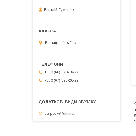
Віталій Гуменюк
Вінниця, Україна
+380 (66) 070-78-77
+380 (67) 395-20-22
К
я
carpet-v@ukr.net
д
п