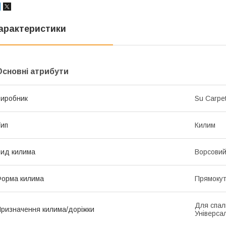
арактеристики
Основні атрибути
иробник
Su Carpet
ип
Килим
ид килима
Ворсови
орма килима
Прямоку
Для спаль
ризначення килима/доріжки
Універса