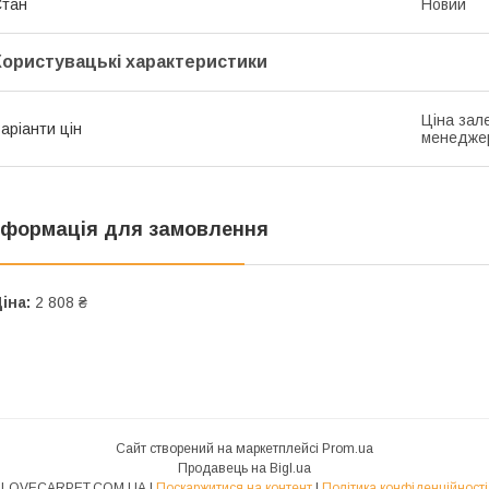
Стан
Новий
Користувацькі характеристики
Ціна зале
аріанти цін
менедже
нформація для замовлення
іна:
2 808 ₴
Сайт створений на маркетплейсі
Prom.ua
Продавець на Bigl.ua
LOVECARPET.COM.UA |
Поскаржитися на контент
|
Політика конфіденційності