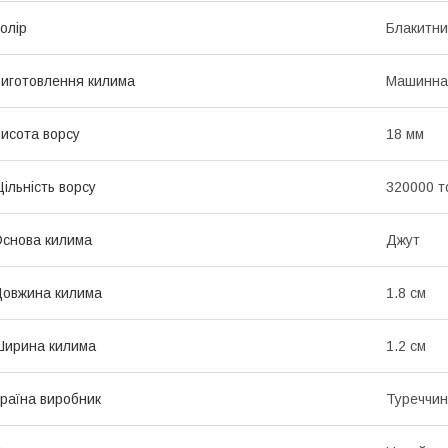
олір
Блакитн
иготовлення килима
Машинна
исота ворсу
18 мм
ільність ворсу
320000 т
снова килима
Джут
овжина килима
1.8 см
ирина килима
1.2 см
раїна виробник
Туреччи