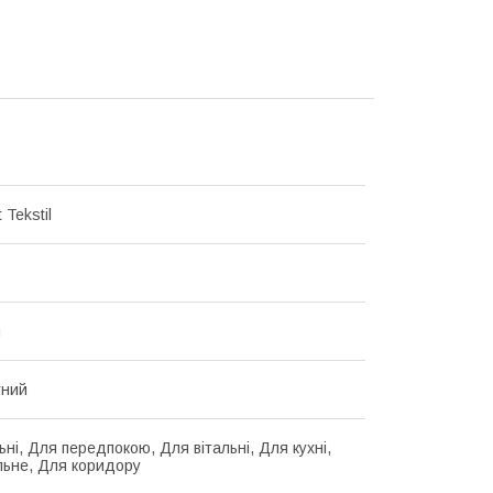
 Tekstil
й
тний
ні, Для передпокою, Для вітальні, Для кухні,
льне, Для коридору