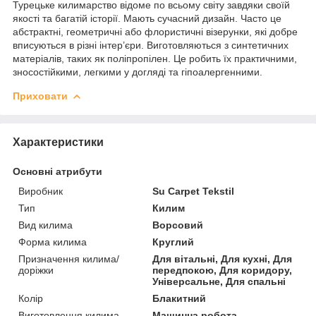
Турецьке килимарство відоме по всьому світу завдяки своїй
якості та багатій історії. Мають сучасний дизайн. Часто це
абстрактні, геометричні або флористичні візерунки, які добре
вписуються в різні інтер’єри. Виготовляються з синтетичних
матеріалів, таких як поліпропілен. Це робить їх практичними,
зносостійкими, легкими у догляді та гіпоалергенними.
Приховати
Характеристики
Основні атрибути
Виробник
Su Carpet Tekstil
Тип
Килим
Вид килима
Ворсовий
Форма килима
Круглий
Призначення килима/
Для вітальні, Для кухні, Для
доріжки
передпокою, Для коридору,
Універсальне, Для спальні
Колір
Блакитний
Виготовлення килима
Машинна робота