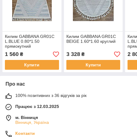
Килим GABBANA GR01C
Килим GABBANA GR01C
Кил
L.BLUE 0.80*1.50
BEIGE 1.60*1.60 круглий
L.BL
прямокутний
пря
1 560
3 328
2 8
₴
₴
Купити
Купити
Про нас
100% позитивних з 36 відгуків за рік
Працює з 12.03.2025
м. Вінниця
Вінниця, Україна
Контакти