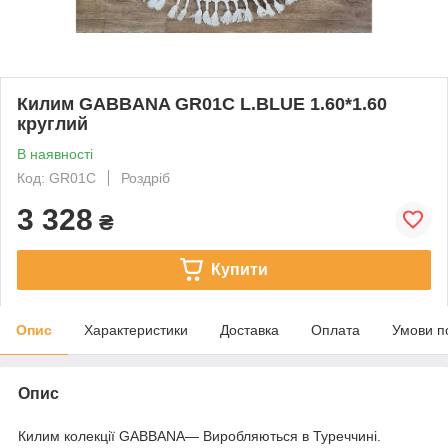
Килим GABBANA GR01C L.BLUE 1.60*1.60
круглий
В наявності
Код: GR01C
Роздріб
3 328
₴
Купити
Опис
Характеристики
Доставка
Оплата
Умови п
Опис
Килим колекції GABBANA— Виробляються в Туреччині.