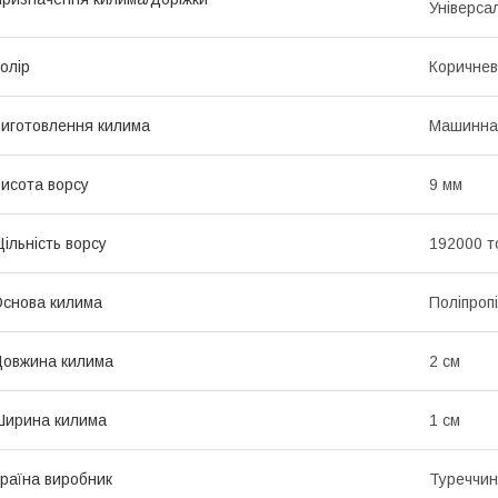
Універса
олір
Коричне
иготовлення килима
Машинна
исота ворсу
9 мм
ільність ворсу
192000 т
снова килима
Поліпроп
овжина килима
2 см
ирина килима
1 см
раїна виробник
Туреччи