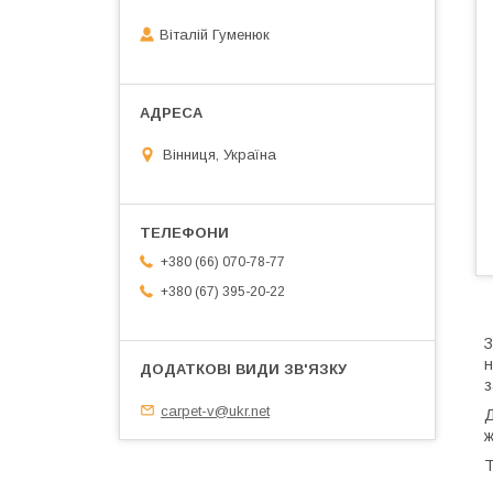
Віталій Гуменюк
Вінниця, Україна
+380 (66) 070-78-77
+380 (67) 395-20-22
З
н
з
carpet-v@ukr.net
Д
ж
Т