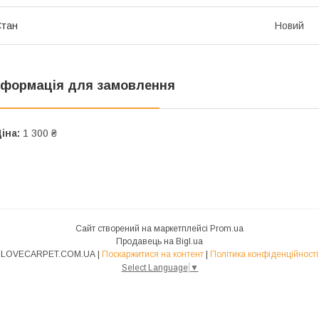
Стан
Новий
нформація для замовлення
іна:
1 300 ₴
Сайт створений на маркетплейсі
Prom.ua
Продавець на Bigl.ua
LOVECARPET.COM.UA |
Поскаржитися на контент
|
Політика конфіденційності
Select Language
▼