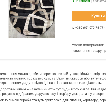
В наявності
Код:
6953
Купити
+380 (66) 070-78-77
повернення товару п
амовлення можна зробити через кошик сайту, потрібний розмір вка
аявність килима, порахуємо суму і з Вами зв'яжемося або зателеф
адоволенням дадуть відповіді на всі питання, що Вас цікавлять.
обротний килим – незамінний атрибут будь-якого житла. Він надає к
, розумно підібраним, дарує всьому інтер'єру декоративну завершені
акі килимові вироби стануть прикрасою для спальні, коридору, пере