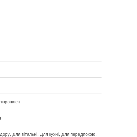
й
ліпропілен
й
дору, Для вітальні, Для кухні, Для передпокою,