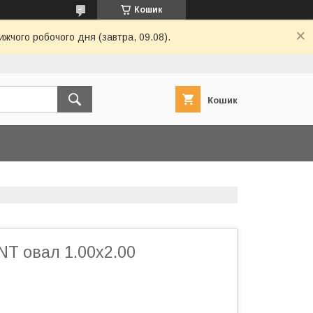
Кошик
ижчого робочого дня (завтра, 09.08).
Кошик
T овал 1.00х2.00