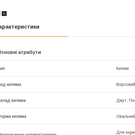
арактеристики
Основні атрибути
ип
Килим
ид килима
Ворсови
клад килима
Джут, По
орма килима
Овальни
Для кори
ризначення килима/доріжки