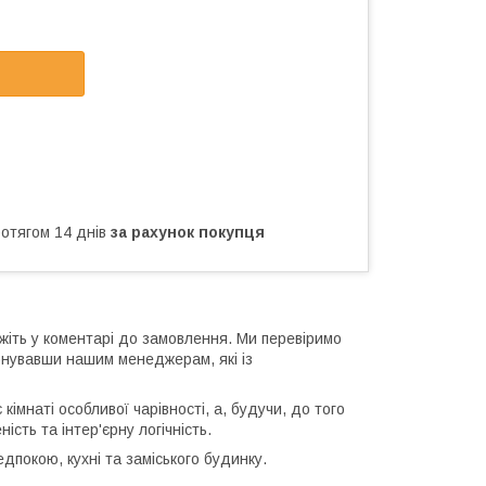
ротягом 14 днів
за рахунок покупця
жіть у коментарі до замовлення. Ми перевіримо
онувавши нашим менеджерам, які із
імнаті особливої чарівності, а, будучи, до того
сть та інтер'єрну логічність.
дпокою, кухні та заміського будинку.