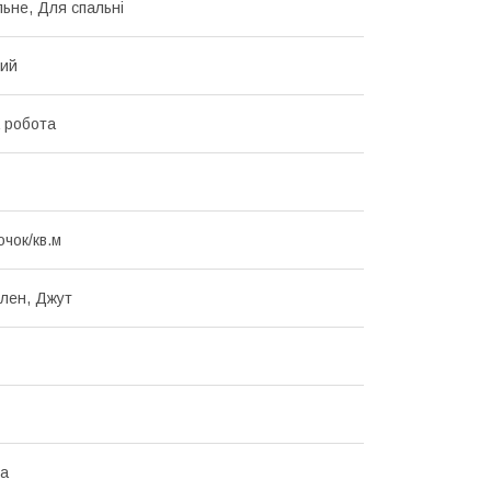
льне, Для спальні
вий
 робота
очок/кв.м
ілен, Джут
на