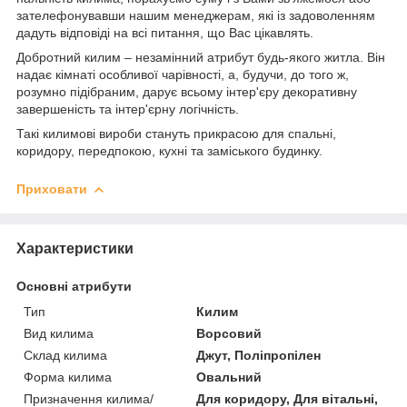
зателефонувавши нашим менеджерам, які із задоволенням
дадуть відповіді на всі питання, що Вас цікавлять.
Добротний килим – незамінний атрибут будь-якого житла. Він
надає кімнаті особливої чарівності, а, будучи, до того ж,
розумно підібраним, дарує всьому інтер'єру декоративну
завершеність та інтер'єрну логічність.
Такі килимові вироби стануть прикрасою для спальні,
коридору, передпокою, кухні та заміського будинку.
Приховати
Характеристики
Основні атрибути
Тип
Килим
Вид килима
Ворсовий
Склад килима
Джут, Поліпропілен
Форма килима
Овальний
Призначення килима/
Для коридору, Для вітальні,