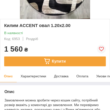
Килим ACCENT овал 1.20х2.00
В наявності
Код: 6953
Роздріб
1 560
₴
Купити
Опис
Характеристики
Доставка
Оплата
Умови п
Опис
Замовлення можна зробити через кошик сайту, потрібний
розмір вкажіть у коментарі до замовлення. Ми перевіримо
наявність килима, порахуємо суму і з Вами зв'яжемося або