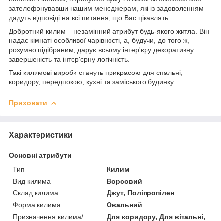
зателефонувавши нашим менеджерам, які із задоволенням
дадуть відповіді на всі питання, що Вас цікавлять.
Добротний килим – незамінний атрибут будь-якого житла. Він
надає кімнаті особливої чарівності, а, будучи, до того ж,
розумно підібраним, дарує всьому інтер'єру декоративну
завершеність та інтер'єрну логічність.
Такі килимові вироби стануть прикрасою для спальні,
коридору, передпокою, кухні та заміського будинку.
Приховати
Характеристики
Основні атрибути
Тип
Килим
Вид килима
Ворсовий
Склад килима
Джут, Поліпропілен
Форма килима
Овальний
Призначення килима/
Для коридору, Для вітальні,