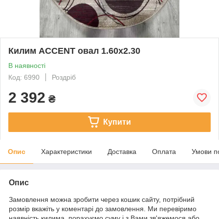
Килим ACCENT овал 1.60х2.30
В наявності
Код: 6990
Роздріб
2 392
₴
Купити
Опис
Характеристики
Доставка
Оплата
Умови п
Опис
Замовлення можна зробити через кошик сайту, потрібний
розмір вкажіть у коментарі до замовлення. Ми перевіримо
наявність килима, порахуємо суму і з Вами зв'яжемося або