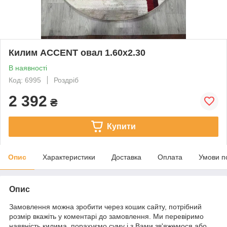
Килим ACCENT овал 1.60х2.30
В наявності
Код: 6995
Роздріб
2 392
₴
Купити
Опис
Характеристики
Доставка
Оплата
Умови п
Опис
Замовлення можна зробити через кошик сайту, потрібний
розмір вкажіть у коментарі до замовлення. Ми перевіримо
наявність килима, порахуємо суму і з Вами зв'яжемося або