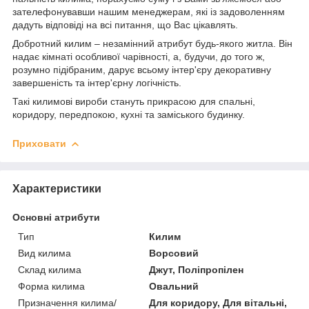
зателефонувавши нашим менеджерам, які із задоволенням
дадуть відповіді на всі питання, що Вас цікавлять.
Добротний килим – незамінний атрибут будь-якого житла. Він
надає кімнаті особливої чарівності, а, будучи, до того ж,
розумно підібраним, дарує всьому інтер'єру декоративну
завершеність та інтер'єрну логічність.
Такі килимові вироби стануть прикрасою для спальні,
коридору, передпокою, кухні та заміського будинку.
Приховати
Характеристики
Основні атрибути
Тип
Килим
Вид килима
Ворсовий
Склад килима
Джут, Поліпропілен
Форма килима
Овальний
Призначення килима/
Для коридору, Для вітальні,