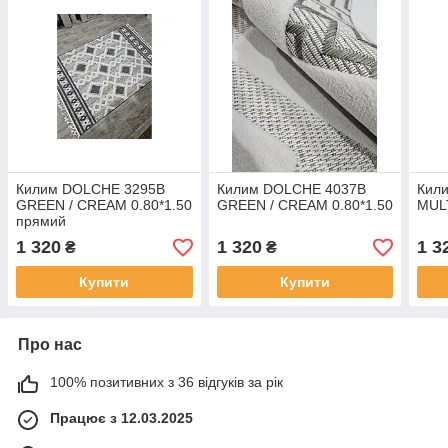
Килим DOLCHE 3295B
Килим DOLCHE 4037B
Кил
GREEN / CREAM 0.80*1.50
GREEN / CREAM 0.80*1.50
MULT
прямий
1 320
1 320
1 3
₴
₴
Купити
Купити
Про нас
100% позитивних з 36 відгуків за рік
Працює з 12.03.2025