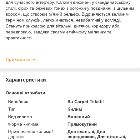
для сучасного інтер'єру. Килими виконані у скандинавському
стилі, сірих та бежевих тонах з рогожки у поєднанні із щільним
ворсом, що створює м'який рельєф. Відрізняються великим
терміном служби, легко миються, невибагливі у догляді.
Стануть прикрасою для вітальні, дитячої, коридору або
передпокою, завдяки своєму етнічному малюнку та
практичності.
Приховати
Характеристики
Основні атрибути
Виробник
Su Carpet Tekstil
Тип
Килим
Вид килима
Ворсовий
Форма килима
Прямокутний
Призначення килима/
Для спальні, Для
доріжки
передпокою, Для вітальні,