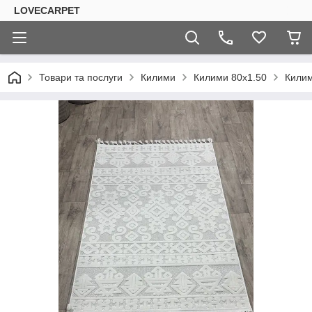
LOVECARPET
Товари та послуги
Килими
Килими 80х1.50
Кили