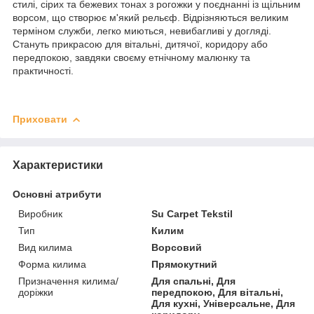
стилі, сірих та бежевих тонах з рогожки у поєднанні із щільним
ворсом, що створює м'який рельєф. Відрізняються великим
терміном служби, легко миються, невибагливі у догляді.
Стануть прикрасою для вітальні, дитячої, коридору або
передпокою, завдяки своєму етнічному малюнку та
практичності.
Приховати
Характеристики
Основні атрибути
Виробник
Su Carpet Tekstil
Тип
Килим
Вид килима
Ворсовий
Форма килима
Прямокутний
Призначення килима/
Для спальні, Для
доріжки
передпокою, Для вітальні,
Для кухні, Універсальне, Для