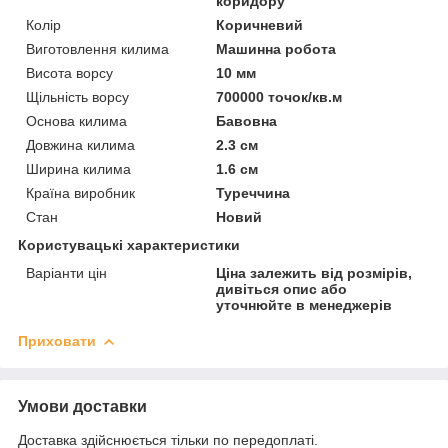
коридору
Колір
Коричневий
Виготовлення килима
Машинна робота
Висота ворсу
10 мм
Щільність ворсу
700000 точок/кв.м
Основа килима
Бавовна
Довжина килима
2.3 см
Ширина килима
1.6 см
Країна виробник
Туреччина
Стан
Новий
Користувацькі характеристики
Варіанти цін
Ціна залежить від розмірів,
дивіться опис або
уточнюйте в менеджерів
Приховати
Умови доставки
Доставка здійснюється тільки по передоплаті.