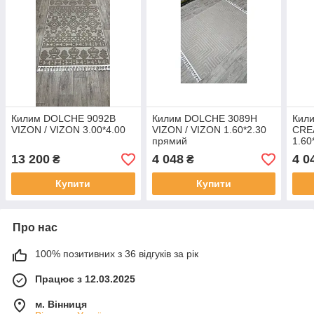
Килим DOLCHE 9092B
Килим DOLCHE 3089H
Кил
VIZON / VIZON 3.00*4.00
VIZON / VIZON 1.60*2.30
CRE
прямий
1.60
13 200
4 048
4 0
₴
₴
Купити
Купити
Про нас
100% позитивних з 36 відгуків за рік
Працює з 12.03.2025
м. Вінниця