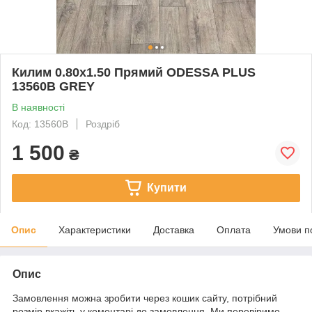
Килим 0.80х1.50 Прямий ODESSA PLUS
13560B GREY
В наявності
Код: 13560B
Роздріб
1 500
₴
Купити
Опис
Характеристики
Доставка
Оплата
Умови п
Опис
Замовлення можна зробити через кошик сайту, потрібний
розмір вкажіть у коментарі до замовлення. Ми перевіримо