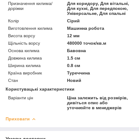
Призначення килима/
Для коридору, Для вітальні,
доріжки
Для кухні, Для передпокою,
Універсальне, Для спальні
Колір
Сірий
Виготовлення килима
Машинна робота
Висота ворсу
12 мм
Щільність ворсу
480000 точок/кв.м
Основа килима
Бавовна
Довжина килима
1.5 см
Ширина килима
0.8 см
Країна виробник
Туреччина
Стан
Новий
Користувацькі характеристики
Варіанти цін
Ціна залежить від розмірів,
дивіться опис або
уточнюйте в менеджерів
Приховати