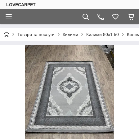
LOVECARPET
Товари та послуги
Килими
Килими 80х1.50
Кили