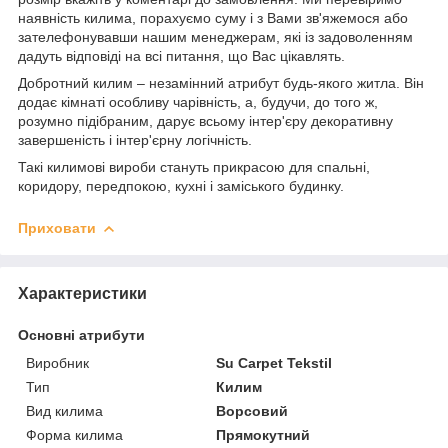
наявність килима, порахуємо суму і з Вами зв'яжемося або
зателефонувавши нашим менеджерам, які із задоволенням
дадуть відповіді на всі питання, що Вас цікавлять.
Добротний килим – незамінний атрибут будь-якого житла. Він
додає кімнаті особливу чарівність, а, будучи, до того ж,
розумно підібраним, дарує всьому інтер'єру декоративну
завершеність і інтер'єрну логічність.
Такі килимові вироби стануть прикрасою для спальні,
коридору, передпокою, кухні і заміського будинку.
Приховати
Характеристики
Основні атрибути
Виробник
Su Carpet Tekstil
Тип
Килим
Вид килима
Ворсовий
Форма килима
Прямокутний