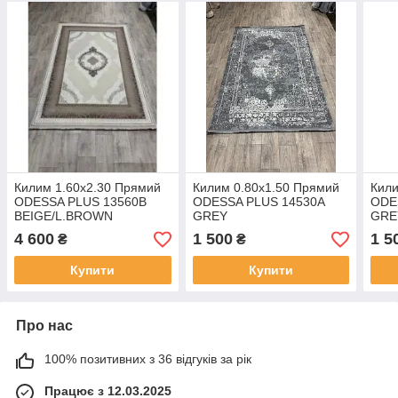
Килим 1.60х2.30 Прямий
Килим 0.80х1.50 Прямий
Кили
ODESSA PLUS 13560B
ODESSA PLUS 14530A
ODE
BEIGE/L.BROWN
GREY
GRE
4 600
1 500
1 5
₴
₴
Купити
Купити
Про нас
100% позитивних з 36 відгуків за рік
Працює з 12.03.2025