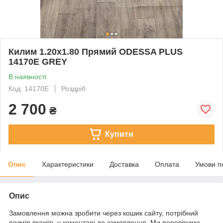
Килим 1.20х1.80 Прямий ODESSA PLUS
14170E GREY
В наявності
Код: 14170E
Роздріб
2 700
₴
Купити
Опис
Характеристики
Доставка
Оплата
Умови п
Опис
Замовлення можна зробити через кошик сайту, потрібний
розмір вкажіть у коментарі до замовлення. Ми перевіримо