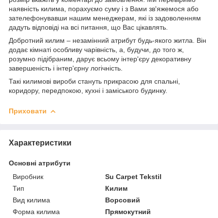
наявність килима, порахуємо суму і з Вами зв'яжемося або
зателефонувавши нашим менеджерам, які із задоволенням
дадуть відповіді на всі питання, що Вас цікавлять.
Добротний килим – незамінний атрибут будь-якого житла. Він
додає кімнаті особливу чарівність, а, будучи, до того ж,
розумно підібраним, дарує всьому інтер'єру декоративну
завершеність і інтер'єрну логічність.
Такі килимові вироби стануть прикрасою для спальні,
коридору, передпокою, кухні і заміського будинку.
Приховати
Характеристики
Основні атрибути
Виробник
Su Carpet Tekstil
Тип
Килим
Вид килима
Ворсовий
Форма килима
Прямокутний