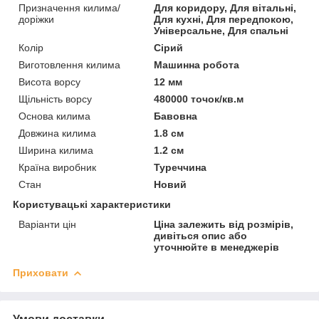
Призначення килима/
Для коридору, Для вітальні,
доріжки
Для кухні, Для передпокою,
Універсальне, Для спальні
Колір
Сірий
Виготовлення килима
Машинна робота
Висота ворсу
12 мм
Щільність ворсу
480000 точок/кв.м
Основа килима
Бавовна
Довжина килима
1.8 см
Ширина килима
1.2 см
Країна виробник
Туреччина
Стан
Новий
Користувацькі характеристики
Варіанти цін
Ціна залежить від розмірів,
дивіться опис або
уточнюйте в менеджерів
Приховати