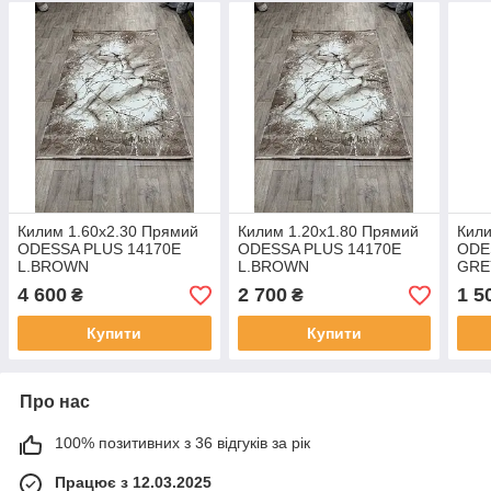
Килим 1.60х2.30 Прямий
Килим 1.20х1.80 Прямий
Кили
ODESSA PLUS 14170E
ODESSA PLUS 14170E
ODE
L.BROWN
L.BROWN
GRE
4 600
2 700
1 5
₴
₴
Купити
Купити
Про нас
100% позитивних з 36 відгуків за рік
Працює з 12.03.2025