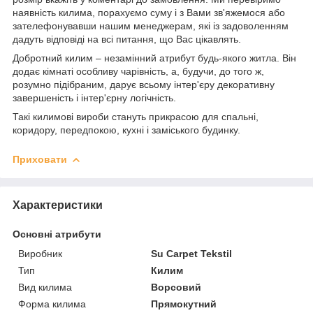
наявність килима, порахуємо суму і з Вами зв'яжемося або
зателефонувавши нашим менеджерам, які із задоволенням
дадуть відповіді на всі питання, що Вас цікавлять.
Добротний килим – незамінний атрибут будь-якого житла. Він
додає кімнаті особливу чарівність, а, будучи, до того ж,
розумно підібраним, дарує всьому інтер'єру декоративну
завершеність і інтер'єрну логічність.
Такі килимові вироби стануть прикрасою для спальні,
коридору, передпокою, кухні і заміського будинку.
Приховати
Характеристики
Основні атрибути
Виробник
Su Carpet Tekstil
Тип
Килим
Вид килима
Ворсовий
Форма килима
Прямокутний