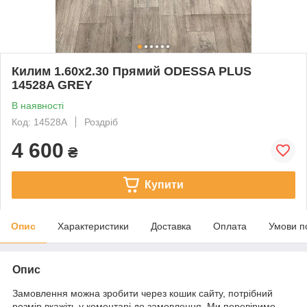
Килим 1.60х2.30 Прямий ODESSA PLUS
14528A GREY
В наявності
Код: 14528A
Роздріб
4 600
₴
Купити
Опис
Характеристики
Доставка
Оплата
Умови п
Опис
Замовлення можна зробити через кошик сайту, потрібний
розмір вкажіть у коментарі до замовлення. Ми перевіримо