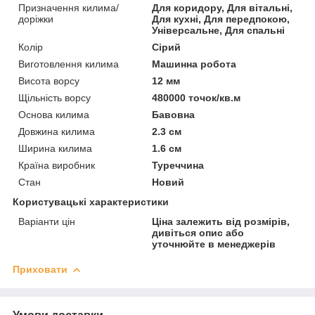
Призначення килима/
Для коридору, Для вітальні,
доріжки
Для кухні, Для передпокою,
Універсальне, Для спальні
Колір
Сірий
Виготовлення килима
Машинна робота
Висота ворсу
12 мм
Щільність ворсу
480000 точок/кв.м
Основа килима
Бавовна
Довжина килима
2.3 см
Ширина килима
1.6 см
Країна виробник
Туреччина
Стан
Новий
Користувацькі характеристики
Варіанти цін
Ціна залежить від розмірів,
дивіться опис або
уточнюйте в менеджерів
Приховати