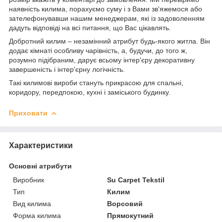
наявність килима, порахуємо суму і з Вами зв'яжемося або
зателефонувавши нашим менеджерам, які із задоволенням
дадуть відповіді на всі питання, що Вас цікавлять.
Добротний килим – незамінний атрибут будь-якого житла. Він
додає кімнаті особливу чарівність, а, будучи, до того ж,
розумно підібраним, дарує всьому інтер'єру декоративну
завершеність і інтер'єрну логічність.
Такі килимові вироби стануть прикрасою для спальні,
коридору, передпокою, кухні і заміського будинку.
Приховати
Характеристики
Основні атрибути
Виробник
Su Carpet Tekstil
Тип
Килим
Вид килима
Ворсовий
Форма килима
Прямокутний