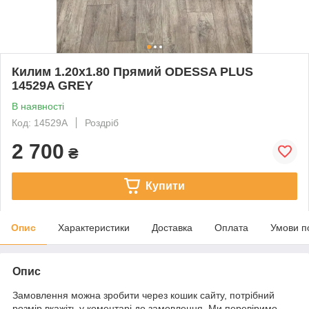
Килим 1.20х1.80 Прямий ODESSA PLUS
14529A GREY
В наявності
Код: 14529A
Роздріб
2 700
₴
Купити
Опис
Характеристики
Доставка
Оплата
Умови п
Опис
Замовлення можна зробити через кошик сайту, потрібний
розмір вкажіть у коментарі до замовлення. Ми перевіримо