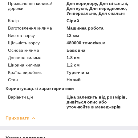
Призначення килима/
Для коридору, Для вітальні,
доріжки
Для кухні, Для передпокою,
Універсальне, Для спальні
Колір
Сірий
Виготовлення килима
Машинна робота
Висота ворсу
12 мм
Щільність ворсу
480000 точок/кв.м
Основа килима
Бавовна
Довжина килима
1.8 см
Ширина килима
1.2 см
Країна виробник
Туреччина
Стан
Новий
Користувацькі характеристики
Варіанти цін
Ціна залежить від розмірів,
дивіться опис або
уточнюйте в менеджерів
Приховати