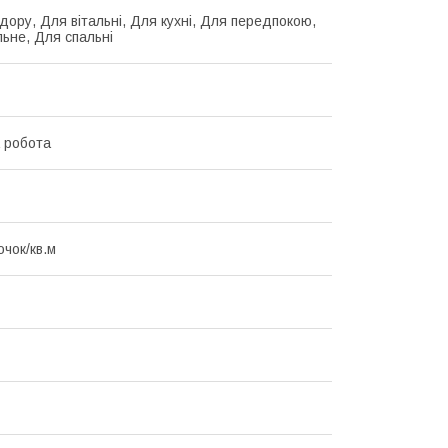
дору, Для вітальні, Для кухні, Для передпокою,
льне, Для спальні
 робота
очок/кв.м