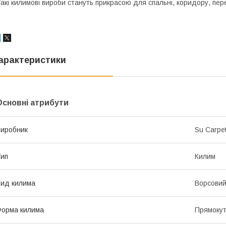
акі килимові вироби стануть прикрасою для спальні, коридору, пере
арактеристики
Основні атрибути
иробник
Su Carpet
ип
Килим
ид килима
Ворсови
орма килима
Прямоку