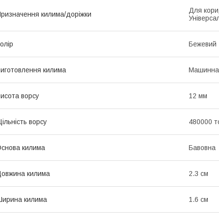
Для кори
ризначення килима/доріжки
Універса
олір
Бежевий
иготовлення килима
Машинна
исота ворсу
12 мм
ільність ворсу
480000 т
снова килима
Бавовна
овжина килима
2.3 см
ирина килима
1.6 см