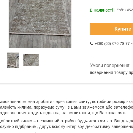
В наявності
Код:
145
Купити
+380 (66) 070-78-77
повернення товару п
амовлення можна зробити через кошик сайту, потрібний розмір вка
аявність килима, порахуємо суму і з Вами зв'яжемося або зателеф
адоволенням дадуть відповіді на всі питання, що Вас цікавлять.
обротний килим – незамінний атрибут будь-якого житла. Він додає к
озумно підібраним, дарує всьому інтер'єру декоративну завершеність