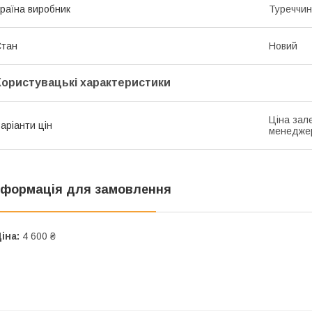
раїна виробник
Туреччи
Стан
Новий
Користувацькі характеристики
Ціна зале
аріанти цін
менедже
нформація для замовлення
іна:
4 600 ₴