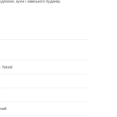
дпокою, кухні і заміського будинку.
 Tekstil
й
тний