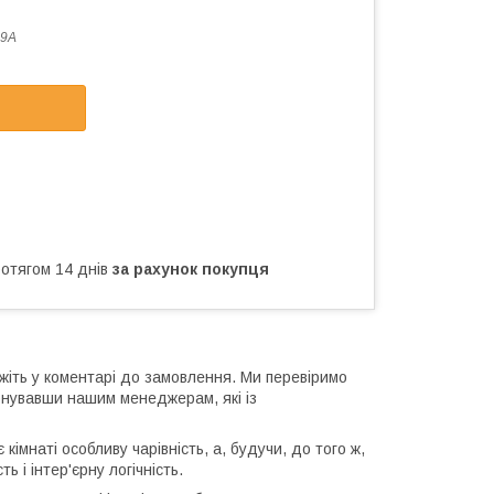
29A
ротягом 14 днів
за рахунок покупця
жіть у коментарі до замовлення. Ми перевіримо
онувавши нашим менеджерам, які із
імнаті особливу чарівність, а, будучи, до того ж,
 і інтер'єрну логічність.