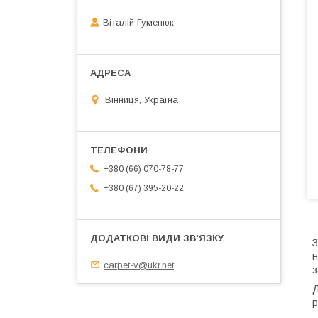
Віталій Гуменюк
Вінниця, Україна
+380 (66) 070-78-77
+380 (67) 395-20-22
З
н
carpet-v@ukr.net
з
Д
р