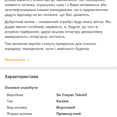
наявність килима, порахуємо суму і з Вами зв'яжемося або
зателефонувавши нашим менеджерам, які із задоволенням
дадуть відповіді на всі питання, що Вас цікавлять.
Добротний килим – незамінний атрибут будь-якого житла. Він
додає кімнаті особливу чарівність, а, будучи, до того ж,
розумно підібраним, дарує всьому інтер'єру декоративну
завершеність і інтер'єрну логічність.
Такі килимові вироби стануть прикрасою для спальні,
коридору, передпокою, кухні і заміського будинку.
Приховати
Характеристики
Основні атрибути
Виробник
Su Carpet Tekstil
Тип
Килим
Вид килима
Ворсовий
Форма килима
Прямокутний