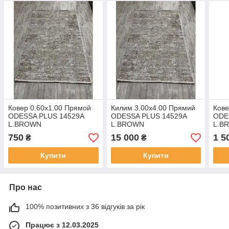
Ковер 0.60х1.00 Прямой
Килим 3.00х4.00 Прямий
Кове
ODESSA PLUS 14529A
ODESSA PLUS 14529A
ODE
L.BROWN
L.BROWN
L.B
750
15 000
1 5
₴
₴
Купити
Купити
Про нас
100% позитивних з 36 відгуків за рік
Працює з 12.03.2025