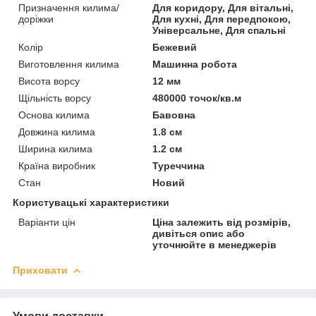
Призначення килима/
Для коридору, Для вітальні,
доріжки
Для кухні, Для передпокою,
Універсальне, Для спальні
Колір
Бежевий
Виготовлення килима
Машинна робота
Висота ворсу
12 мм
Щільність ворсу
480000 точок/кв.м
Основа килима
Бавовна
Довжина килима
1.8 см
Ширина килима
1.2 см
Країна виробник
Туреччина
Стан
Новий
Користувацькі характеристики
Варіанти цін
Ціна залежить від розмірів,
дивіться опис або
уточнюйте в менеджерів
Приховати