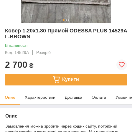
Ковер 1.20х1.80 Прямой ODESSA PLUS 14529A
L.BROWN
В наявності
Код: 14529A
Роздріб
2 700
₴
Купити
Опис
Характеристики
Доставка
Оплата
Умови п
Опис
Замовлення можна зробити через кошик сайту, потрібний
розмір вкажіть у коментарі до замовлення. Ми перевіримо