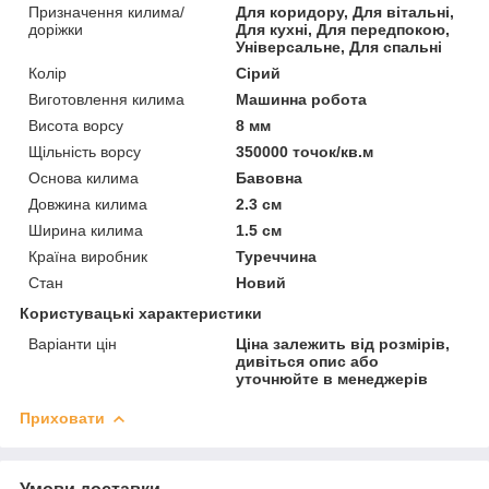
Призначення килима/
Для коридору, Для вітальні,
доріжки
Для кухні, Для передпокою,
Універсальне, Для спальні
Колір
Сірий
Виготовлення килима
Машинна робота
Висота ворсу
8 мм
Щільність ворсу
350000 точок/кв.м
Основа килима
Бавовна
Довжина килима
2.3 см
Ширина килима
1.5 см
Країна виробник
Туреччина
Стан
Новий
Користувацькі характеристики
Варіанти цін
Ціна залежить від розмірів,
дивіться опис або
уточнюйте в менеджерів
Приховати