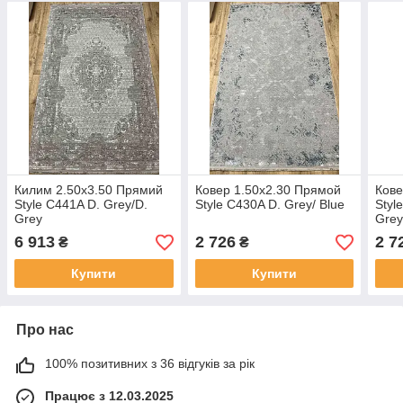
Килим 2.50х3.50 Прямий
Ковер 1.50х2.30 Прямой
Кове
Style C441A D. Grey/D.
Style C430A D. Grey/ Blue
Styl
Grey
Gre
6 913
2 726
2 7
₴
₴
Купити
Купити
Про нас
100% позитивних з 36 відгуків за рік
Працює з 12.03.2025