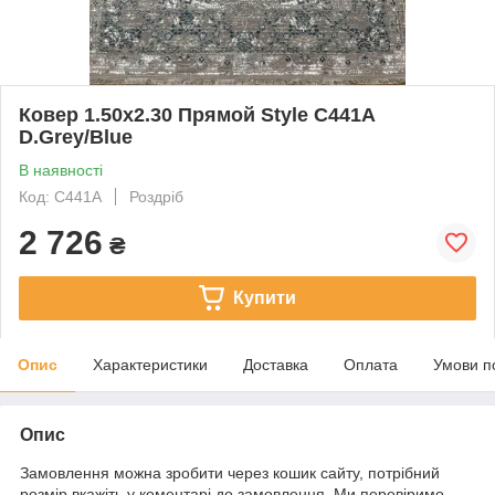
Ковер 1.50х2.30 Прямой Style C441A
D.Grey/Blue
В наявності
Код: C441A
Роздріб
2 726
₴
Купити
Опис
Характеристики
Доставка
Оплата
Умови п
Опис
Замовлення можна зробити через кошик сайту, потрібний
розмір вкажіть у коментарі до замовлення. Ми перевіримо