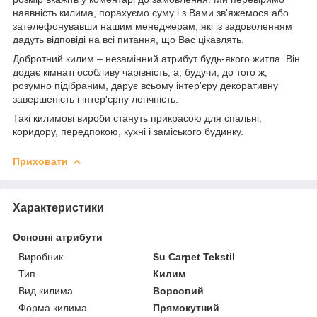
наявність килима, порахуємо суму і з Вами зв'яжемося або
зателефонувавши нашим менеджерам, які із задоволенням
дадуть відповіді на всі питання, що Вас цікавлять.
Добротний килим – незамінний атрибут будь-якого житла. Він
додає кімнаті особливу чарівність, а, будучи, до того ж,
розумно підібраним, дарує всьому інтер'єру декоративну
завершеність і інтер'єрну логічність.
Такі килимові вироби стануть прикрасою для спальні,
коридору, передпокою, кухні і заміського будинку.
Приховати
Характеристики
Основні атрибути
Виробник
Su Carpet Tekstil
Тип
Килим
Вид килима
Ворсовий
Форма килима
Прямокутний